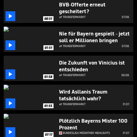
6
BVB-Offerte erneut
minutes,
gescheitert?
11

seconds
TRANSFERMARKT
07.08.

00:51
Nie für Bayern gespielt - jetzt
soll er Millionen bringen

TRANSFERMARKT
07.08.

01:51
Die Zukunft von Vinícius ist
entschieden

TRANSFERMARKT
06.08.

01:58
Wird Asllanis Traum
tatsächlich wahr?

TRANSFERMARKT
31.07.

01:55
Plötzlich Bayerns Mister 100
Prozent

BUNDESLIGA MEDIATHEK HIGHLIGHTS
31.07.
07:17