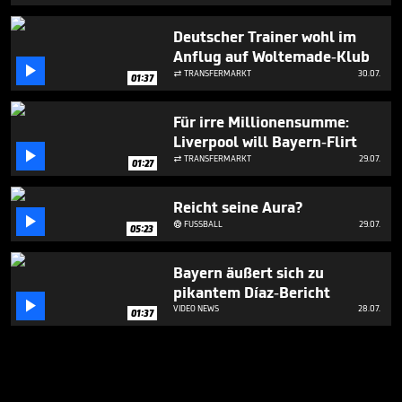
Deutscher Trainer wohl im
Anflug auf Woltemade-Klub

TRANSFERMARKT
30.07.

01:37
Für irre Millionensumme:
Liverpool will Bayern-Flirt

TRANSFERMARKT
29.07.

01:27
Reicht seine Aura?

FUSSBALL
29.07.

05:23
Bayern äußert sich zu
pikantem Díaz-Bericht

VIDEO NEWS
28.07.
01:37