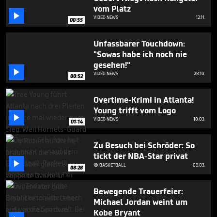
minute,
vom Platz
29

VIDEO NEWS
12.11.
seconds
00:55
Unfassbarer Touchdown:
"Sowas habe ich noch nie
gesehen!"

VIDEO NEWS
28.10.
00:52
Overtime-Krimi in Atlanta!
Young trifft vom Logo

VIDEO NEWS
10.03.
01:14
Zu Besuch bei Schröder: So
tickt der NBA-Star privat

BASKETBALL
09.03.

08:28
Bewegende Trauerfeier:
Michael Jordan weint um
Kobe Bryant