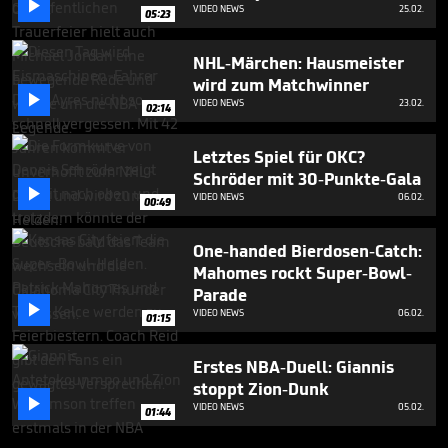

VIDEO NEWS
25.02.
05:23
NHL-Märchen: Hausmeister
wird zum Matchwinner

VIDEO NEWS
23.02.
02:14
Letztes Spiel für OKC?
Schröder mit 30-Punkte-Gala

VIDEO NEWS
06.02.
00:49
One-handed Bierdosen-Catch:
Mahomes rockt Super-Bowl-
Parade

VIDEO NEWS
06.02.
01:15
Erstes NBA-Duell: Giannis
stoppt Zion-Dunk

VIDEO NEWS
05.02.
01:44