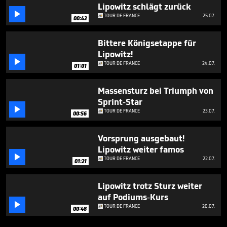
Lipowitz schlägt zurück

TOUR DE FRANCE
25.07.
00:42
Bittere Königsetappe für
Lipowitz!

TOUR DE FRANCE
24.07.
01:01
Massensturz bei Triumph von
Sprint-Star

TOUR DE FRANCE
23.07.
00:56
Vorsprung ausgebaut!
Lipowitz weiter famos

TOUR DE FRANCE
22.07.
01:21
Lipowitz trotz Sturz weiter
auf Podiums-Kurs

TOUR DE FRANCE
20.07.
00:48