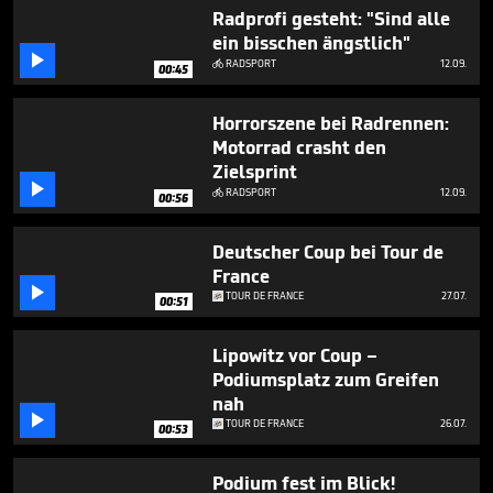
minute,
Radprofi gesteht: "Sind alle
14
ein bisschen ängstlich"
seconds

RADSPORT
12.09.

00:45
Horrorszene bei Radrennen:
Motorrad crasht den
Zielsprint

RADSPORT
12.09.

00:56
Deutscher Coup bei Tour de
France

TOUR DE FRANCE
27.07.
00:51
Lipowitz vor Coup –
Podiumsplatz zum Greifen
nah

TOUR DE FRANCE
26.07.
00:53
Podium fest im Blick!