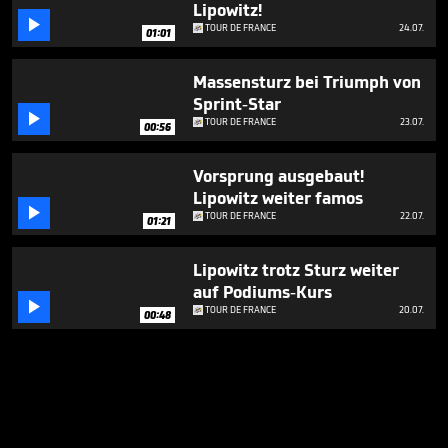
Lipowitz!

TOUR DE FRANCE
24.07.
01:01
Massensturz bei Triumph von
Sprint-Star

TOUR DE FRANCE
23.07.
00:56
Vorsprung ausgebaut!
Lipowitz weiter famos

TOUR DE FRANCE
22.07.
01:21
Lipowitz trotz Sturz weiter
auf Podiums-Kurs

TOUR DE FRANCE
20.07.
00:48