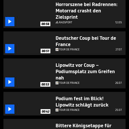
2
Horrorszene bei Radrennen:
minutes,
Motorrad crasht den
15
Zielsprint
seconds

RADSPORT
12.09.

00:56
Deutscher Coup bei Tour de
France

TOUR DE FRANCE
27.07.
00:51
Lipowitz vor Coup –
Podiumsplatz zum Greifen
nah

TOUR DE FRANCE
26.07.
00:53
Podium fest im Blick!
Lipowitz schlägt zurück

TOUR DE FRANCE
25.07.
00:42
Bittere Königsetappe für