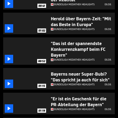
minute,

BUNDESLIGA MEDIATHEK HIGHLIGHTS
06.08.
18
00:41
seconds
Herold über Bayern-Zeit: "Mit
das Beste in Europa"

BUNDESLIGA MEDIATHEK HIGHLIGHTS
06.08.
01:02
"Das ist der spannendste
Konkurrenzkampf beim FC
Bayern"

BUNDESLIGA MEDIATHEK HIGHLIGHTS
06.08.
00:52
Bayerns neuer Super-Bubi?
"Das spricht ja auch für sich"

BUNDESLIGA MEDIATHEK HIGHLIGHTS
06.08.
01:15
"Er ist ein Geschenk für die
PR-Abteilung der Bayern"

BUNDESLIGA MEDIATHEK HIGHLIGHTS
06.08.
01:19