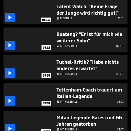
Talent Watch: "Keine Frage -
der Junge wird richtig gut!"

FUSSBALL
21.10.

06:04
Boateng? "Er ist für mich wie
weiterer Sohn"

INT. FUSSBALL
02.08.

01:18
Tuchel-Kritik? "Habe nichts
anderes erwartet"

INT. FUSSBALL
01.08.

01:01
Tottenham-Coach trauert um
Italien-Legende

INT. FUSSBALL
31.07.

01:01
Milan-Legende Baresi mit 66
Jahren gestorben

INT. FUSSBALL
31.07.

01:30