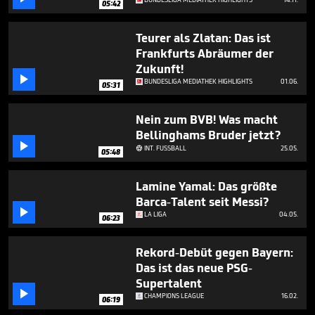
05:42
6
minutes,
0
Teurer als Zlatan: Das ist
Frankfurts Abräumer der
Zukunft!

BUNDESLIGA MEDIATHEK HIGHLIGHTS
01.06.
05:31
Nein zum BVB! Was macht
Bellinghams Bruder jetzt?

INT. FUSSBALL
25.05.

05:48
Lamine Yamal: Das größte
Barca-Talent seit Messi?

LA LIGA
04.05.
06:23
Rekord-Debüt gegen Bayern:
Das ist das neue PSG-
Supertalent

CHAMPIONS LEAGUE
16.02.
06:19