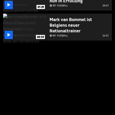
nun in Erfüllung

INT. FUSSBALL
28.07.

01:29
Mark van Bommel ist
Belgiens neuer
Nationaltrainer

INT. FUSSBALL
24.07.

00:39