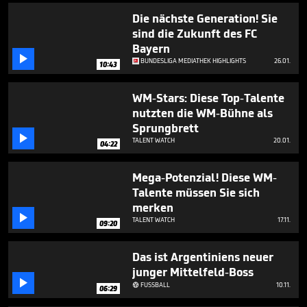
Die nächste Generation! Sie
sind die Zukunft des FC
Bayern

BUNDESLIGA MEDIATHEK HIGHLIGHTS
26.01.
10:43
WM-Stars: Diese Top-Talente
nutzten die WM-Bühne als
Sprungbrett

TALENT WATCH
20.01.
04:22
Mega-Potenzial! Diese WM-
Talente müssen Sie sich
merken

TALENT WATCH
17.11.
09:20
Das ist Argentiniens neuer
junger Mittelfeld-Boss

FUSSBALL
10.11.

06:29