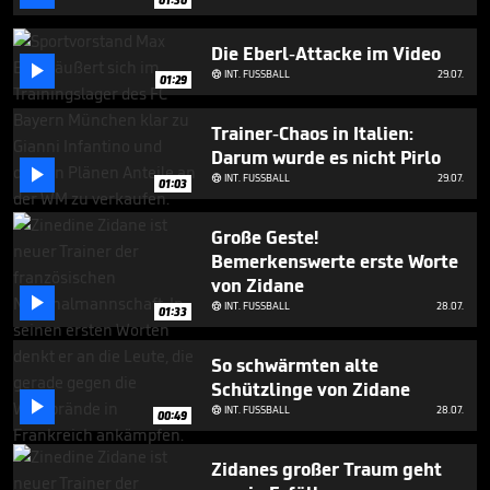
Die Eberl-Attacke im Video

INT. FUSSBALL
29.07.

01:29
Trainer-Chaos in Italien:
Darum wurde es nicht Pirlo

INT. FUSSBALL
29.07.

01:03
Große Geste!
Bemerkenswerte erste Worte
von Zidane

INT. FUSSBALL
28.07.

01:33
So schwärmten alte
Schützlinge von Zidane

INT. FUSSBALL
28.07.

00:49
Zidanes großer Traum geht