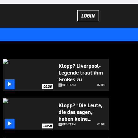
LOGIN
Klopp? Liverpool-
Legende traut ihm
Großes zu

DFB-TEAM
02.08.
00:36
Klopp? "Die Leute,
die das sagen,
haben keine

Ahnung"
DFB-TEAM
01.08.
00:50