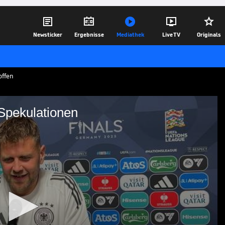





Newsticker
Ergebnisse
Mediathek
Live TV
Originals
offen
 Spekulationen
Raum für Spekulationen
iederlage gegen Frankreich seine Zukunft
r Premier League ist der Stürmer
.
08.06.25