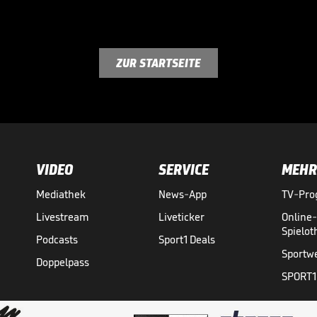
ZUR STARTSEITE
VIDEO
SERVICE
MEHR
Mediathek
News-App
TV-Pr
Livestream
Liveticker
Online
Spielo
Podcasts
Sport1 Deals
Sportw
Doppelpass
SPORT1