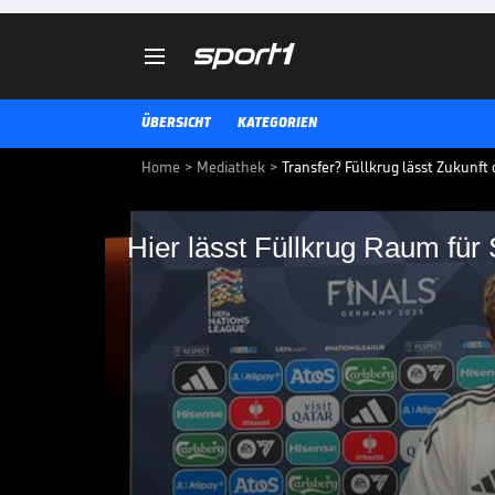

ÜBERSICHT
KATEGORIEN
Home
>
Mediathek
>
Transfer? Füllkrug lässt Zukunft 
Hier lässt Füllkrug Raum für
Hier lässt Füllkrug 
Niclas Füllkrug lässt nach der N
offen. Bei West Ham United in de
bislang nicht glücklich geworden
DFB-TEAM