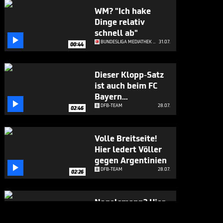
WM? "Ich hake
Dinge relativ
schnell ab"

BUNDESLIGA MEDIATHEK HIGHLIGHTS
31.07.
00:44
Dieser Klopp-Satz
ist auch beim FC
Bayern

angekommen
DFB-TEAM
28.07.
02:46
Volle Breitseite!
Hier ledert Völler
gegen Argentinien

DFB-TEAM
28.07.
02:26
Nagelsmann? Hier
gesteht sich Völler