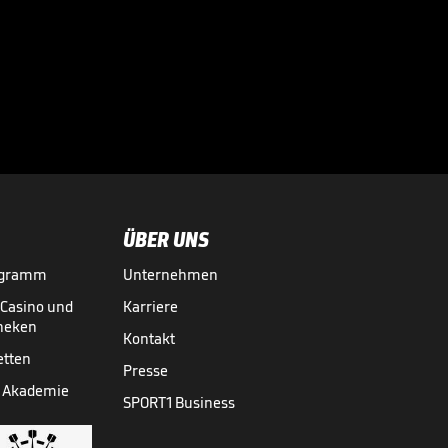
Völler über
Rücktrittsgedanken:
"War nah dran!"

DFB-TEAM
27.07.
01:59
ÜBER UNS
ogramm
Unternehmen
-Casino und
Karriere
theken
Kontakt
etten
Presse
 Akademie
SPORT1 Business