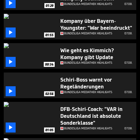
seconds

BUNDESLIGA MEDIATHEK HIGHLIGHTS
07.08.
01:29
Kompany über Bayern-
Youngster: "War beeindruckt"

BUNDESLIGA MEDIATHEK HIGHLIGHTS
07.08.
01:55
Wie geht es Kimmich?
Kompany gibt Update

BUNDESLIGA MEDIATHEK HIGHLIGHTS
07.08.
00:34
Schiri-Boss warnt vor
Regeländerungen

BUNDESLIGA MEDIATHEK HIGHLIGHTS
07.08.
02:56
DFB-Schiri-Coach: "VAR in
Deutschland ist absolute
Sonderklasse"

BUNDESLIGA MEDIATHEK HIGHLIGHTS
07.08.
01:05