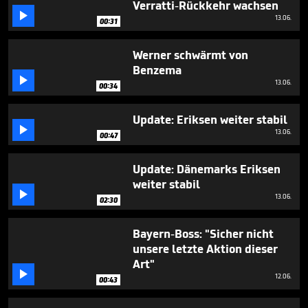
Verratti-Rückkehr wachsen
1

minute,
13.06.
00:31
22
seconds
Werner schwärmt von
Benzema

13.06.
00:34
Update: Eriksen weiter stabil

13.06.
00:47
Update: Dänemarks Eriksen
weiter stabil

13.06.
02:30
Bayern-Boss: "Sicher nicht
unsere letzte Aktion dieser
Art"

12.06.
00:43