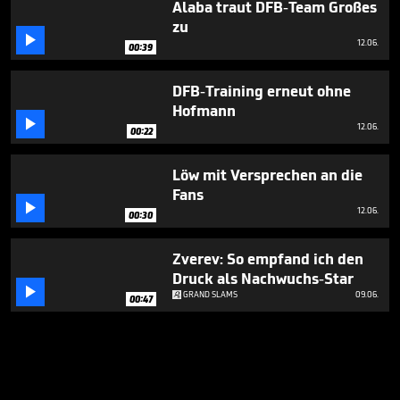
Alaba traut DFB-Team Großes
zu

12.06.
00:39
DFB-Training erneut ohne
Hofmann

12.06.
00:22
Löw mit Versprechen an die
Fans

12.06.
00:30
Zverev: So empfand ich den
Druck als Nachwuchs-Star

GRAND SLAMS
09.06.
00:47