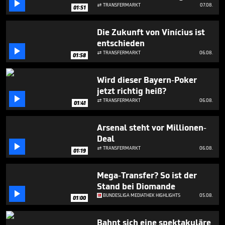

1
TRANSFERMARKT
07.08.

01:51
minute,
33
seconds
Die Zukunft von Vinícius ist
entschieden

TRANSFERMARKT
06.08.

01:58
Wird dieser Bayern-Poker
jetzt richtig heiß?

TRANSFERMARKT
06.08.

01:41
Arsenal steht vor Millionen-
Deal

TRANSFERMARKT
06.08.

01:19
Mega-Transfer? So ist der
Stand bei Diomande

BUNDESLIGA MEDIATHEK HIGHLIGHTS
05.08.
01:00
Bahnt sich eine spektakuläre