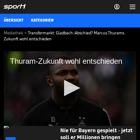


ÜBERSICHT
KATEGORIEN
Mediathek
>
Transfermarkt: Gladbach-Abschied? Marcus Thurams
Zukunft wohl entschieden
Thuram-Zukunft wohl entschieden
Thuram-Zukunft wohl entschieden
Die Zeit von Marcus Thuram bei Borussia Mönchengladbach scheint
sich dem Ende zuzuneigen.
TRANSFERMARKT
20.02.23
BVB-Offerte erneut
gescheitert?

TRANSFERMARKT
07.08.

00:51
0
Nie für Bayern gespielt - jetzt
seconds
soll er Millionen bringen
of