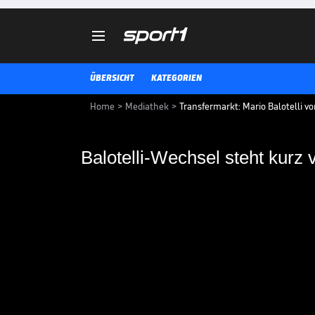

ÜBERSICHT
KATEGORIEN
Home
>
Mediathek
>
Transfermarkt: Mario Balotelli v
Balotelli-Wechsel steht kurz 
Balotelli-Wechsel st
Mario Balotelli von OGC Nizza st
Frankreichs. Bernd Leno hingege
Arsenal zum Medizincheck ersch
TRANSFERMARKT