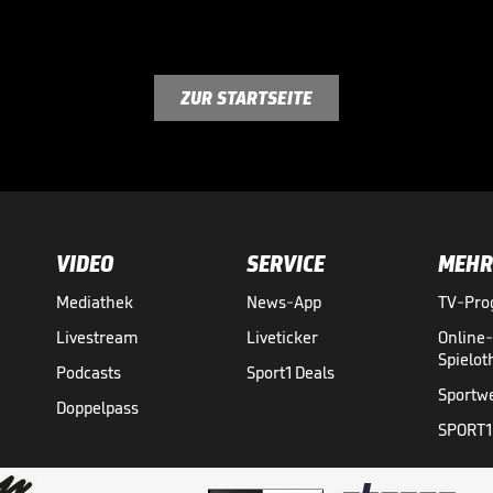
ZUR STARTSEITE
VIDEO
SERVICE
MEHR
Mediathek
News-App
TV-Pr
Livestream
Liveticker
Online
Spielo
Podcasts
Sport1 Deals
Sportw
Doppelpass
SPORT1