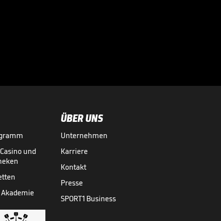
Profis – ein
auffälliges Detail

BUNDESLIGA MEDIATHEK HIGHLIGHTS
02.08.
02:18
ÜBER UNS
ogramm
Unternehmen
-Casino und
Karriere
theken
Kontakt
etten
Presse
 Akademie
SPORT1 Business