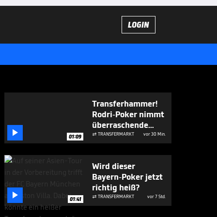
LOGIN
Transferhammer!
Rodri-Poker nimmt
überraschende

Wendung
TRANSFERMARKT
vor 30 Min.

01:09
Wird dieser
Bayern-Poker jetzt
richtig heiß?

TRANSFERMARKT
vor 7 Std.

01:41