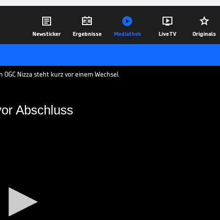





Newsticker
Ergebnisse
Mediathek
Live TV
Originals
on OGC Nizza steht kurz vor einem Wechsel
vor Abschluss
eht kurz vor Abschluss
eht kurz vor einem Wechsel innerhalb
n soll am heutigen Dienstag bereits bei
einen.
19.06.18