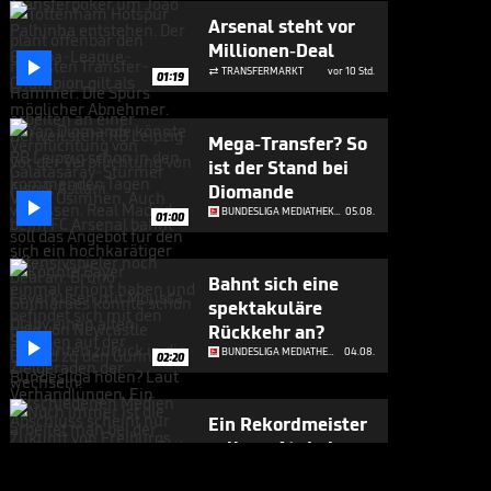
Arsenal steht vor
Millionen-Deal

TRANSFERMARKT
vor 10 Std.

01:19
Mega-Transfer? So
ist der Stand bei
Diomande

BUNDESLIGA MEDIATHEK HIGHLIGHTS
05.08.
01:00
Bahnt sich eine
spektakuläre
Rückkehr an?

BUNDESLIGA MEDIATHEK HIGHLIGHTS
04.08.
02:20
Ein Rekordmeister
soll um Atubolu
buhlen
