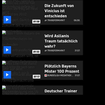
Die Zukunft von
Vinícius ist
entschieden

TRANSFERMARKT
06.08.

01:58
Wird Asllanis
Traum tatsächlich
wahr?

TRANSFERMARKT
31.07.

01:55
Plötzlich Bayerns
Mister 100 Prozent

BUNDESLIGA MEDIATHEK HIGHLIGHTS
31.07.
07:17
Deutscher Trainer
wohl im Anflug auf
Woltemade-Klub