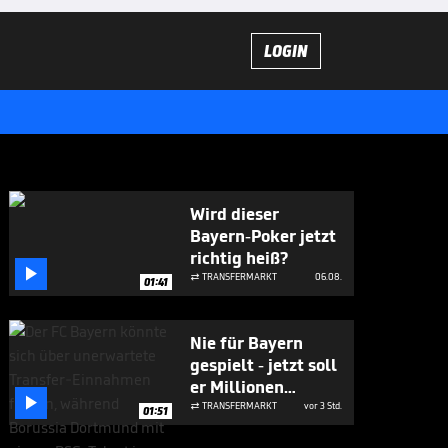
LOGIN
Wird dieser
Bayern-Poker jetzt
richtig heiß?

TRANSFERMARKT
06.08.

01:41
Nie für Bayern
gespielt - jetzt soll
er Millionen

bringen
TRANSFERMARKT
vor 3 Std.

01:51