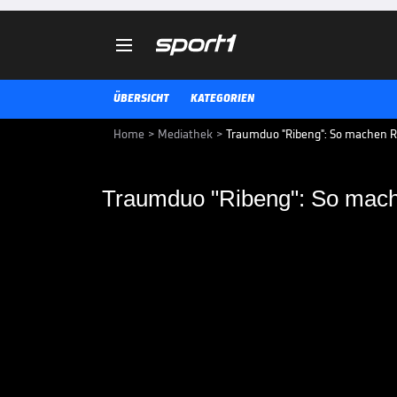

ÜBERSICHT
KATEGORIEN
Home
>
Mediathek
>
Traumduo "Ribeng": So machen R
Traumduo "Ribeng": 
Boateng Florenz uns
Da haben sich zwei gesucht und 
Prince Boateng spielen seit die
sorgen als "Ribeng" für Furore.