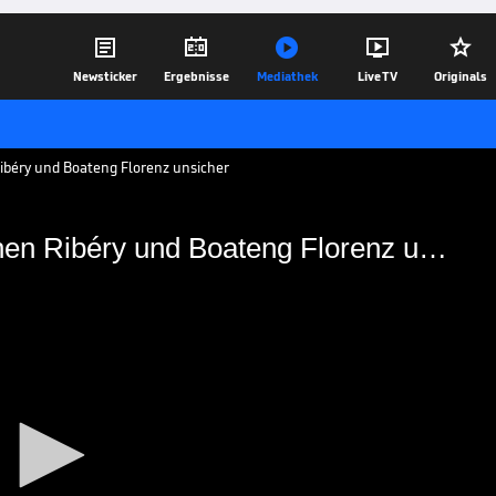





Newsticker
Ergebnisse
Mediathek
Live TV
Originals
ibéry und Boateng Florenz unsicher
Traumduo "Ribeng": So machen Ribéry und Boateng Florenz unsicher
So machen Ribéry und
icher
gefunden: Franck Ribéry und Kevin-
ser Saison zusammen für Florenz – und