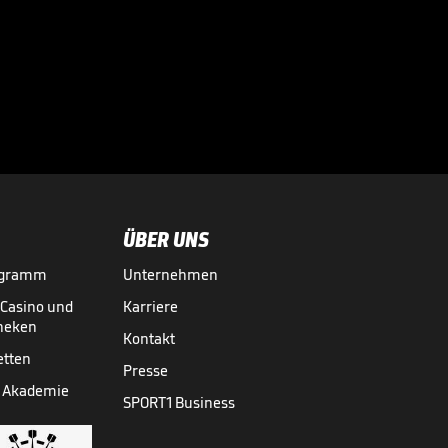
Wahnsinn

VIDEO NEWS
28.07.
00:46
ÜBER UNS
ogramm
Unternehmen
-Casino und
Karriere
theken
Kontakt
etten
Presse
 Akademie
SPORT1 Business