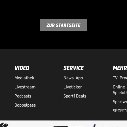
ZUR STARTSEITE
VIDEO
SERVICE
MEHR
Mediathek
News-App
TV-Pr
Livestream
Liveticker
Online
Spielo
Podcasts
Sport1 Deals
Sportw
Doppelpass
SPORT1