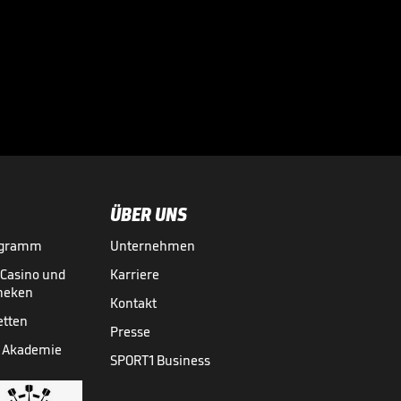
Bei diesen
Superstars
kassierte die

Bundesliga richtig
BUNDESLIGA MEDIATHEK HIGHLIGHTS
07.08.
03:01
ab
ÜBER UNS
ogramm
Unternehmen
-Casino und
Karriere
theken
Kontakt
etten
Presse
 Akademie
SPORT1 Business