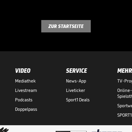
ZUR STARTSEITE
VIDEO
SERVICE
MEHR
Mediathek
News-App
TV-Pr
Livestream
Liveticker
Online
Spielo
Podcasts
Sport1 Deals
Sportw
Doppelpass
SPORT1