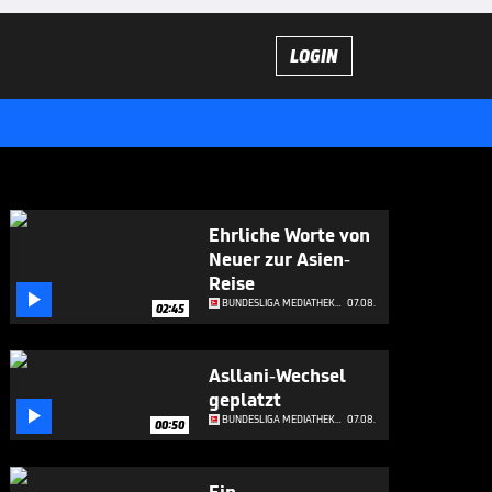
LOGIN
Ehrliche Worte von
Neuer zur Asien-
Reise

BUNDESLIGA MEDIATHEK HIGHLIGHTS
07.08.
02:45
Asllani-Wechsel
geplatzt

BUNDESLIGA MEDIATHEK HIGHLIGHTS
07.08.
00:50