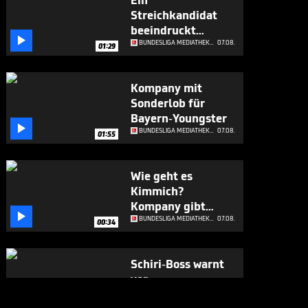
Ein
Streichkandidat
beeindruckt

Kompany
BUNDESLIGA MEDIATHEK HIGHLIGHTS
07.08.
01:29
Kompany mit
Sonderlob für
Bayern-Youngster

BUNDESLIGA MEDIATHEK HIGHLIGHTS
07.08.
01:55
Wie geht es
Kimmich?
Kompany gibt

Update
BUNDESLIGA MEDIATHEK HIGHLIGHTS
07.08.
00:34
Schiri-Boss warnt
vor
Regeländerungen

BUNDESLIGA MEDIATHEK HIGHLIGHTS
07.08.