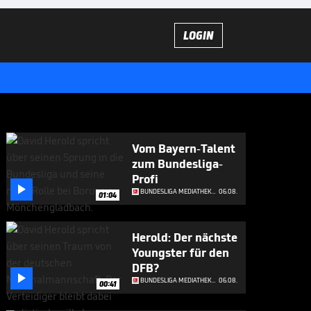
LOGIN
Vom Bayern-Talent
zum Bundesliga-
Profi

BUNDESLIGA MEDIATHEK HIGHLIGHTS
06.08.
01:04
Herold: Der nächste
Youngster für den
DFB?

BUNDESLIGA MEDIATHEK HIGHLIGHTS
06.08.
00:41