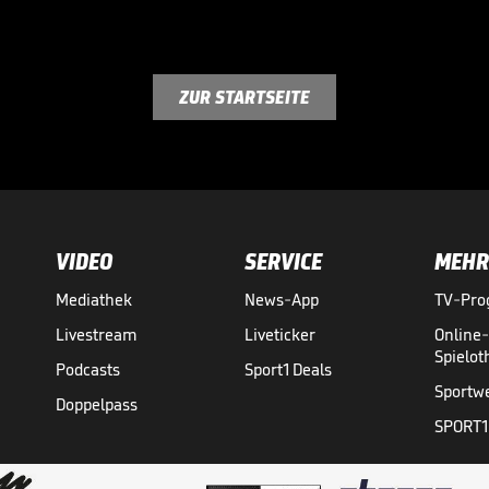
ZUR STARTSEITE
VIDEO
SERVICE
MEHR
Mediathek
News-App
TV-Pr
Livestream
Liveticker
Online
Spielo
Podcasts
Sport1 Deals
Sportw
Doppelpass
SPORT1