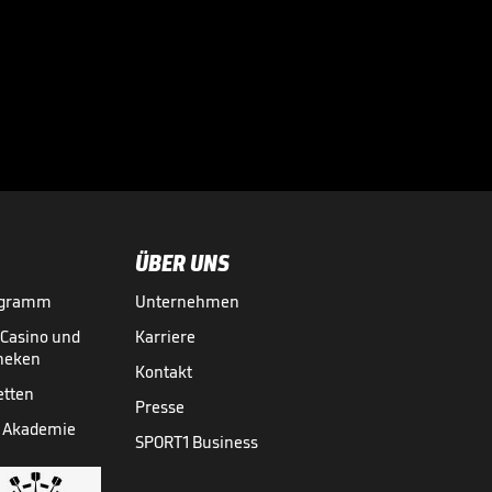
Sportdirektor
spricht Machtwort
bei BVB-Star

BUNDESLIGA MEDIATHEK HIGHLIGHTS
06.08.
00:34
ÜBER UNS
ogramm
Unternehmen
-Casino und
Karriere
theken
Kontakt
etten
Presse
 Akademie
SPORT1 Business