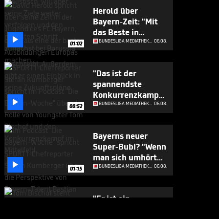
Herold über
Bayern-Zeit: "Mit
das Beste in

Europa"
BUNDESLIGA MEDIATHEK HIGHLIGHTS
06.08.
01:02
"Das ist der
spannendste
Konkurrenzkampf

beim FC Bayern"
BUNDESLIGA MEDIATHEK HIGHLIGHTS
06.08.
00:52
Bayerns neuer
Super-Bubi? "Wenn
man sich umhört

..."
BUNDESLIGA MEDIATHEK HIGHLIGHTS
06.08.
01:15
"Er ist ein
Geschenk für die