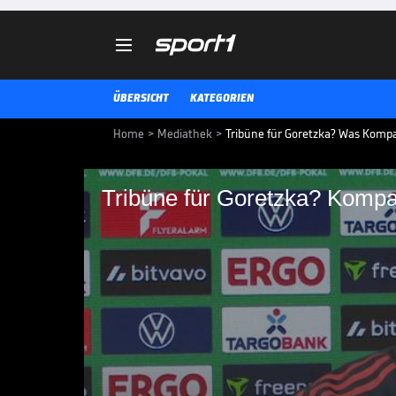

ÜBERSICHT
KATEGORIEN
Home
>
Mediathek
>
Tribüne für Goretzka? Was Komp
Tribüne für Goretzka? Kompany
Tribüne für Goretzka
Für das DFB-Pokal-Viertelfinale
einen Spieler auf die Tribüne schi
dabei um Leon Goretzka handeln
DFB-POKAL