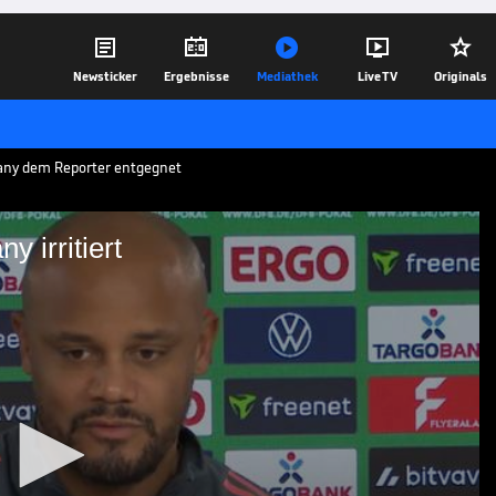





Newsticker
Ergebnisse
Mediathek
Live TV
Originals
any dem Reporter entgegnet
 irritiert
? Kompany irritiert
 gegen RB Leipzig muss Vincent Kompany
cken - ein Reporter fragt, ob es sich
 könnte.
11.02.26