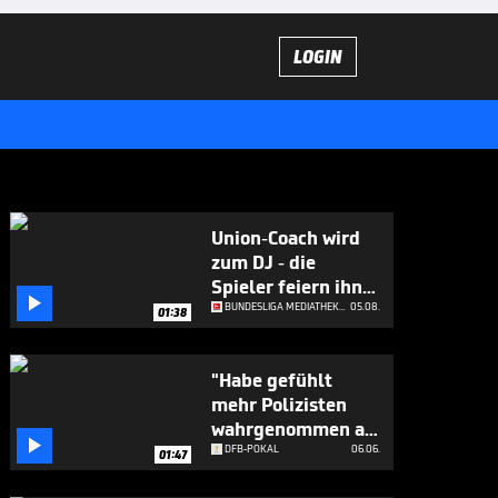
LOGIN
Union-Coach wird
zum DJ - die
Spieler feiern ihn

ab
BUNDESLIGA MEDIATHEK HIGHLIGHTS
05.08.
01:38
"Habe gefühlt
mehr Polizisten
wahrgenommen als

Zuschauer"
DFB-POKAL
06.06.
01:47