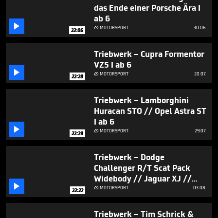
das Ende einer Porsche Ära I
ab 6

MOTORSPORT
30.06.

22:06
Triebwerk – Cupra Formentor
VZ5 I ab 6

MOTORSPORT
20.07.

22:28
Triebwerk – Lamborghini
Huracan STO // Opel Astra ST
I ab 6

MOTORSPORT
29.07.

22:29
Triebwerk – Dodge
Challenger R/T Scat Pack
Widebody // Jaguar XJ //

Land Rover Defender I ab 6
MOTORSPORT
03.08.

22:22
Triebwerk – Tim Schrick &