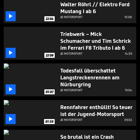
Walter Röhrl // Elektro Ford
Mustang I ab 6

MOTORSPORT
10.08.

22:04
Triebwerk – Mick
Schumacher und Tim Schrick
im Ferrari F8 Tributo I ab 6

MOTORSPORT
14.09.

22:08
Todesfall überschattet
Langstreckenrennen am
Nürburgring

MOTORSPORT
19.04.

01:07
Rennfahrer enthüllt! So teuer
ist der Jugend-Motorsport

MOTORSPORT
09.03.

01:59
So brutal ist ein Crash