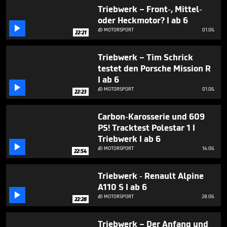
22
Triebwerk – Front-, Mittel-
minutes,
oder Heckmotor? I ab 6
12

seconds
MOTORSPORT
01.06.

22:21
Triebwerk – Tim Schrick
testet den Porsche Mission R
I ab 6

MOTORSPORT
01.06.

22:23
Carbon-Karosserie und 609
PS! Tracktest Polestar 1 I
Triebwerk I ab 6

MOTORSPORT
14.06.

22:54
Triebwerk - Renault Alpine
A110 S I ab 6

MOTORSPORT
28.06.

22:28
Triebwerk – Der Anfang und