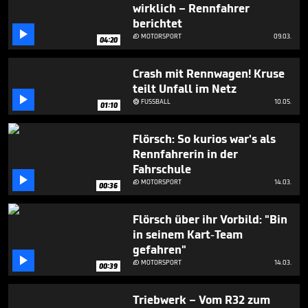
wirklich – Rennfahrer
berichtet

MOTORSPORT
09.03.

04:20
Crash mit Rennwagen! Kruse
teilt Unfall im Netz

FUSSBALL
10.05.

01:10
Flörsch: So kurios war's als
Rennfahrerin in der
Fahrschule

MOTORSPORT
14.03.

00:36
Flörsch über ihr Vorbild: "Bin
in seinem Kart-Team
gefahren"

MOTORSPORT
14.03.

00:39
Triebwerk – Vom R32 zum