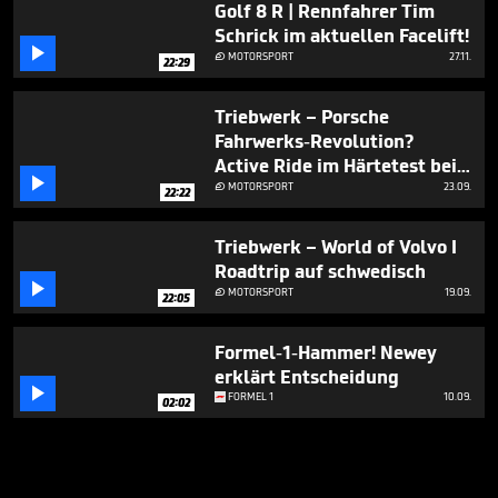
Golf 8 R | Rennfahrer Tim
Schrick im aktuellen Facelift!

MOTORSPORT
27.11.

22:29
Triebwerk – Porsche
Fahrwerks-Revolution?
Active Ride im Härtetest bei

Walter Röhrl & Tim Schrick I
MOTORSPORT
23.09.

22:22
Nürburgring Nordschleife
Triebwerk – World of Volvo I
Roadtrip auf schwedisch

MOTORSPORT
19.09.

22:05
Formel-1-Hammer! Newey
erklärt Entscheidung

FORMEL 1
10.09.
02:02