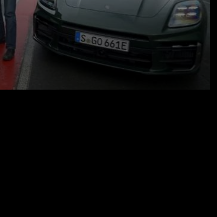
r Verbrenner in den Härtetest auf der
Welt.
23.09.24