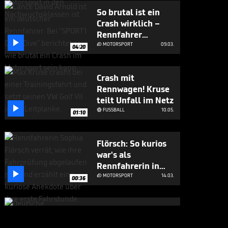
So brutal ist ein
Crash wirklich –
Rennfahrer

berichtet
MOTORSPORT
09.03.

04:20
Crash mit
Rennwagen! Kruse
teilt Unfall im Netz

FUSSBALL
10.05.

01:10
Flörsch: So kurios
war's als
Rennfahrerin in

der Fahrschule
MOTORSPORT
14.03.

00:36
Flörsch über ihr
Vorbild: "Bin in