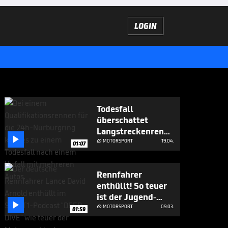
LOGIN
Todesfall
überschattet
Langstreckenrennen

am Nürburgring
MOTORSPORT
19.04.

01:07
Rennfahrer
enthüllt! So teuer
ist der Jugend-

Motorsport
MOTORSPORT
09.03.

01:59