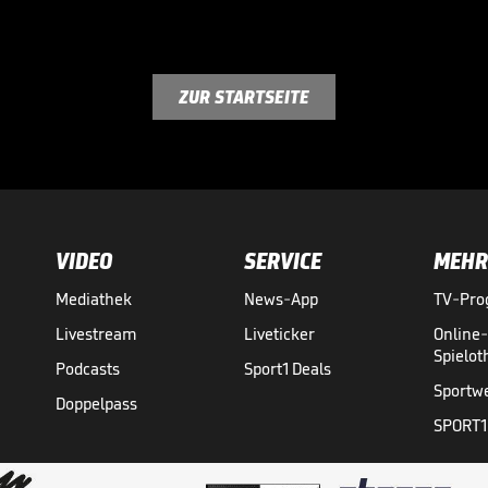
ZUR STARTSEITE
VIDEO
SERVICE
MEHR
Mediathek
News-App
TV-Pr
Livestream
Liveticker
Online
Spielo
Podcasts
Sport1 Deals
Sportw
Doppelpass
SPORT1