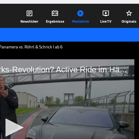





Newsticker
Ergebnisse
Mediathek
Live TV
Originals
Panamera vs. Röhrl & Schrick I ab 6
Triebwerk – Porsche Fahrwerks-Revolution? Active Ride im Härtetest bei Walter Röhrl & Tim Schrick I Nürburgring Nordschleife
 Fahrwerks-Revolution?
est bei Walter Röhrl &
gring Nordschleife
Röhrl und Tim Schrick testen Porsches
rz und Nieren. Daneben muss der