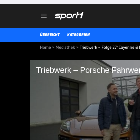

ÜBERSICHT
KATEGORIEN
Home
>
Mediathek
>
Triebwerk – Folge 27: Cayenne & 
Triebwerk – Porsche
Active Ride im Härtet
Tim Schrick I Nürbur
Das nächste Weltwunder? Walter 
Wunderwerk "Active Ride" auf He