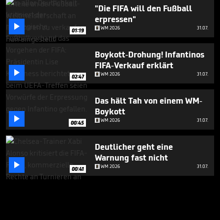
"Die FIFA will den Fußball
erpressen"

WM 2026
31.07.
01:19
Boykott-Drohung! Infantinos
FIFA-Verkauf erklärt

WM 2026
31.07.
02:47
Das hält Tah von einem WM-
Boykott

WM 2026
31.07.
00:45
Deutlicher geht eine
Warnung fast nicht

WM 2026
31.07.
00:41