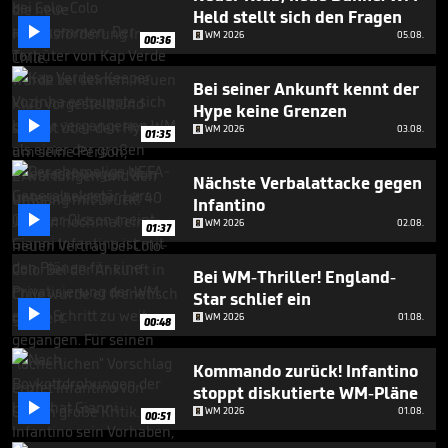
minute,
Held stellt sich den Fragen
41

WM 2026
05.08.
seconds
00:36
Bei seiner Ankunft kennt der
Hype keine Grenzen

WM 2026
03.08.
01:35
Nächste Verbalattacke gegen
Infantino

WM 2026
02.08.
01:37
Bei WM-Thriller! England-
Star schlief ein

WM 2026
01.08.
00:48
Kommando zurück! Infantino
stoppt diskutierte WM-Pläne

WM 2026
01.08.
00:51