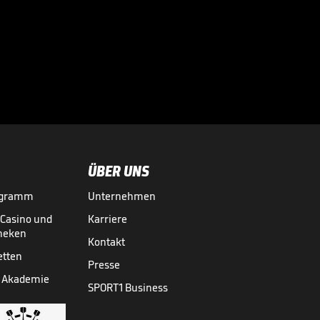
Irre 44 Prozent!
Bundesliga-Keeper
wird zum

Matchwinner
HANDBALL-BUNDESLIGA
24.11.
04:36
ÜBER UNS
ogramm
Unternehmen
-Casino und
Karriere
theken
Kontakt
etten
Presse
 Akademie
SPORT1 Business