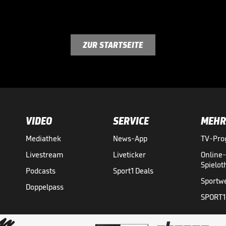
ZUR STARTSEITE
VIDEO
SERVICE
MEHR
Mediathek
News-App
TV-Pr
Livestream
Liveticker
Online
Spielo
Podcasts
Sport1 Deals
Sportw
Doppelpass
SPORT1