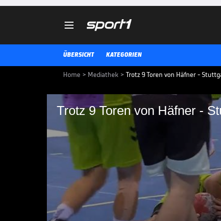

ÜBERSICHT
KATEGORIEN
Home
>
Mediathek
>
Trotz 9 Toren von Häfner - Stuttga
Trotz 9 Toren von Häfner - Stu
Trotz 9 Toren von Häf
Die Highlights der Partie TVB Stu
Handball-Bundesliga im Video.
HANDBALL-BUNDESLIGA