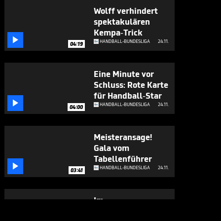
Wolff verhindert
spektakulären
Kempa-Trick

HANDBALL-BUNDESLIGA
24.11.
04:19
Eine Minute vor
Schluss: Rote Karte
für Handball-Star

HANDBALL-BUNDESLIGA
24.11.
04:00
Meisteransage!
Gala vom
Tabellenführer

HANDBALL-BUNDESLIGA
24.11.
03:41
Im
Rückwärtsfallen!