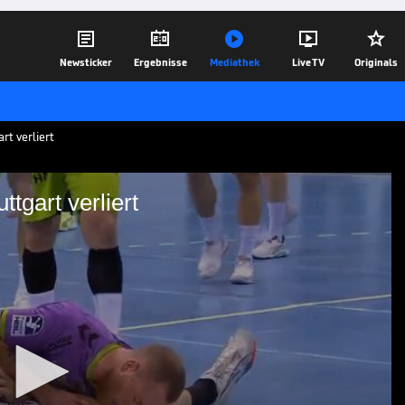





Newsticker
Ergebnisse
Mediathek
Live TV
Originals
rt verliert
ttgart verliert
ner - Stuttgart verliert
ttgart vs. Füchse Berlin aus der
20.10.25