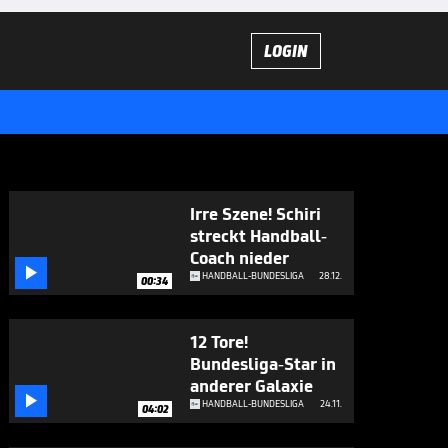
LOGIN
Irre Szene! Schiri
streckt Handball-
Coach nieder

HANDBALL-BUNDESLIGA
28.12.
00:34
12 Tore!
Bundesliga-Star in
anderer Galaxie

HANDBALL-BUNDESLIGA
24.11.
04:02