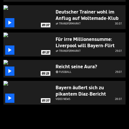
Deutscher Trainer wohl im
Anflug auf Woltemade-Klub

TRANSFERMARKT
30.07.

01:37
Für irre Millionensumme:
Liverpool will Bayern-Flirt

TRANSFERMARKT
29.07.

01:27
Reicht seine Aura?

FUSSBALL
29.07.

05:23
Bayern äußert sich zu
pikantem Díaz-Bericht

VIDEO NEWS
28.07.
01:37