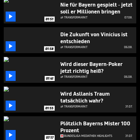
3
Nie für Bayern gespielt - jetzt
minutes,
soll er Millionen bringen
10

seconds
TRANSFERMARKT
07.08.

01:51
Die Zukunft von Vinícius ist
entschieden

TRANSFERMARKT
06.08.

01:58
Wird dieser Bayern-Poker
jetzt richtig heiß?

TRANSFERMARKT
06.08.

01:41
Wird Asllanis Traum
tatsächlich wahr?

TRANSFERMARKT
31.07.

01:55
Plötzlich Bayerns Mister 100
Prozent

BUNDESLIGA MEDIATHEK HIGHLIGHTS
31.07.
07:17