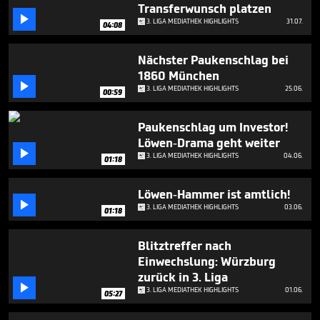
5
Transferwunsch platzen

minutes,
3. LIGA MEDIATHEK HIGHLIGHTS
31.07.
04:08
17
seconds
Nächster Paukenschlag bei
1860 München

3. LIGA MEDIATHEK HIGHLIGHTS
25.06.
00:59
Paukenschlag um Investor!
Löwen-Drama geht weiter

3. LIGA MEDIATHEK HIGHLIGHTS
04.06.
01:18
Löwen-Hammer ist amtlich!

3. LIGA MEDIATHEK HIGHLIGHTS
03.06.
01:18
Blitztreffer nach
Einwechslung: Würzburg
zurück in 3. Liga

3. LIGA MEDIATHEK HIGHLIGHTS
01.06.
05:27