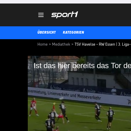

ÜBERSICHT
KATEGORIEN
Home
>
Mediathek
>
TSV Havelse - RW Essen | 3. Liga-
Ist das hier bereits das Tor 
Ist das hier bereits d
Die Highlights der Partie TSV Hav
3. LIGA MEDIATHEK HIGHLIGHTS