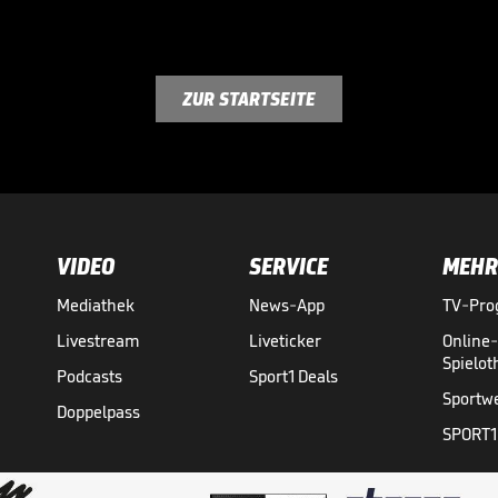
ZUR STARTSEITE
VIDEO
SERVICE
MEHR
Mediathek
News-App
TV-Pr
Livestream
Liveticker
Online
Spielo
Podcasts
Sport1 Deals
Sportw
Doppelpass
SPORT1