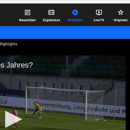





Newsticker
Ergebnisse
Mediathek
Live TV
Originals
Highlights
des Jahres?
as Tor des Jahres?
else - RW Essen aus der 3. Liga im Video.
11.08.25