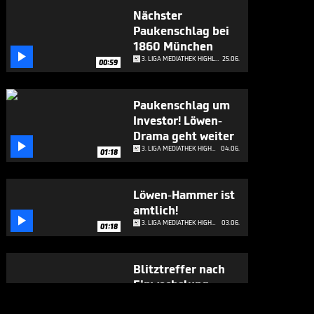
Nächster
Paukenschlag bei
1860 München

3. LIGA MEDIATHEK HIGHLIGHTS
25.06.
00:59
Paukenschlag um
Investor! Löwen-
Drama geht weiter

3. LIGA MEDIATHEK HIGHLIGHTS
04.06.
01:18
Löwen-Hammer ist
amtlich!

3. LIGA MEDIATHEK HIGHLIGHTS
03.06.
01:18
Blitztreffer nach
Einwechslung:
Würzburg zurück

3. LIGA MEDIATHEK HIGHLIGHTS
01.06.