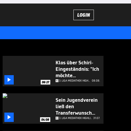
LOGIN
Klos über Schiri-
Eingeständnis: "Ich
möchte

applaudieren"
3. LIGA MEDIATHEK HIGHLIGHTS
08.08.
06:27
Sein Jugendverein
ließ den
Transferwunsch

platzen
3. LIGA MEDIATHEK HIGHLIGHTS
31.07.
04:08