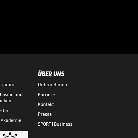
Mega-Fanmarsch!
Eine Stadt im
Ausnahmezustand

3. LIGA MEDIATHEK HIGHLIGHTS
22.05.
01:24
ÜBER UNS
ogramm
Unternehmen
-Casino und
Karriere
theken
Kontakt
etten
Presse
 Akademie
SPORT1 Business