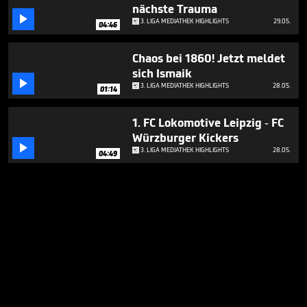
nächste Trauma

3. LIGA MEDIATHEK HIGHLIGHTS
29.05.
04:46
Chaos bei 1860! Jetzt meldet
sich Ismaik

3. LIGA MEDIATHEK HIGHLIGHTS
28.05.
01:14
1. FC Lokomotive Leipzig - FC
Würzburger Kickers

3. LIGA MEDIATHEK HIGHLIGHTS
28.05.
04:49