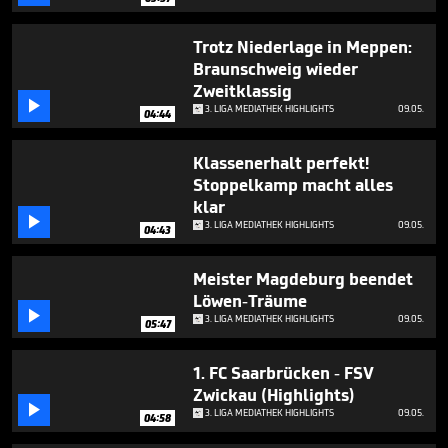
minutes,
48
seconds
Trotz Niederlage in Meppen:
Braunschweig wieder
Zweitklassig

3. LIGA MEDIATHEK HIGHLIGHTS
09.05.
04:44
Klassenerhalt perfekt!
Stoppelkamp macht alles
klar

3. LIGA MEDIATHEK HIGHLIGHTS
09.05.
04:43
Meister Magdeburg beendet
Löwen-Träume

3. LIGA MEDIATHEK HIGHLIGHTS
09.05.
05:47
1. FC Saarbrücken - FSV
Zwickau (Highlights)

3. LIGA MEDIATHEK HIGHLIGHTS
09.05.
04:58