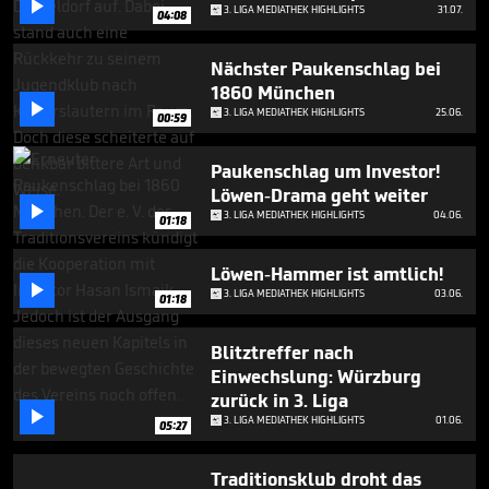

3. LIGA MEDIATHEK HIGHLIGHTS
31.07.
04:08
Nächster Paukenschlag bei
1860 München

3. LIGA MEDIATHEK HIGHLIGHTS
25.06.
00:59
Paukenschlag um Investor!
Löwen-Drama geht weiter

3. LIGA MEDIATHEK HIGHLIGHTS
04.06.
01:18
Löwen-Hammer ist amtlich!

3. LIGA MEDIATHEK HIGHLIGHTS
03.06.
01:18
Blitztreffer nach
Einwechslung: Würzburg
zurück in 3. Liga

3. LIGA MEDIATHEK HIGHLIGHTS
01.06.
05:27
Traditionsklub droht das