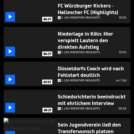
FC Würzburger Kickers -
Hallescher FC (Highlights)

3. LIGA MEDIATHEK HIGHLIGHTS
09.05.
04:31
Niederlage in Köln: Hier
verspielt Lautern den
direkten Aufstieg

3. LIGA MEDIATHEK HIGHLIGHTS
09.05.
04:37
Düsseldorfs Coach wird nach
Fehlstart deutlich

3. LIGA MEDIATHEK HIGHLIGHTS
vor 1 Std.
02:53
Schiedsrichterin beeindruckt
mit ehrlichem Interview

3. LIGA MEDIATHEK HIGHLIGHTS
08.08.
06:27
Sein Jugendverein ließ den
Transferwunsch platzen