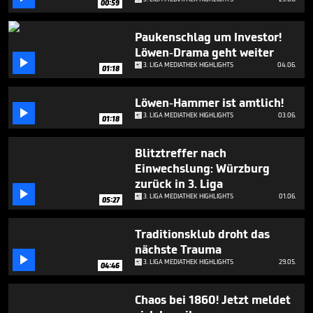
00:59
minutes,
51
seconds
Paukenschlag um Investor!
Löwen-Drama geht weiter

3. LIGA MEDIATHEK HIGHLIGHTS
04.06.
01:18
Löwen-Hammer ist amtlich!

3. LIGA MEDIATHEK HIGHLIGHTS
03.06.
01:18
Blitztreffer nach
Einwechslung: Würzburg
zurück in 3. Liga

3. LIGA MEDIATHEK HIGHLIGHTS
01.06.
05:27
Traditionsklub droht das
nächste Trauma

3. LIGA MEDIATHEK HIGHLIGHTS
29.05.
04:46
Chaos bei 1860! Jetzt meldet