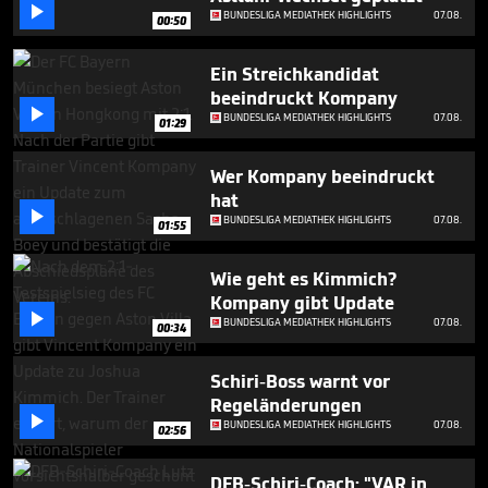

1
BUNDESLIGA MEDIATHEK HIGHLIGHTS
07.08.
00:50
minute,
2
seconds
Ein Streichkandidat
beeindruckt Kompany

BUNDESLIGA MEDIATHEK HIGHLIGHTS
07.08.
01:29
Wer Kompany beeindruckt
hat

BUNDESLIGA MEDIATHEK HIGHLIGHTS
07.08.
01:55
Wie geht es Kimmich?
Kompany gibt Update

BUNDESLIGA MEDIATHEK HIGHLIGHTS
07.08.
00:34
Schiri-Boss warnt vor
Regeländerungen

BUNDESLIGA MEDIATHEK HIGHLIGHTS
07.08.
02:56
DFB-Schiri-Coach: "VAR in