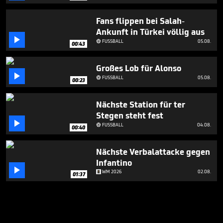
Fans flippen bei Salah-
Ankunft in Türkei völlig aus

FUSSBALL
05.08.

00:43
Großes Lob für Alonso

FUSSBALL
05.08.

00:23
Nächste Station für ter
Stegen steht fest

FUSSBALL
04.08.

00:40
Nächste Verbalattacke gegen
Infantino

WM 2026
02.08.
01:37