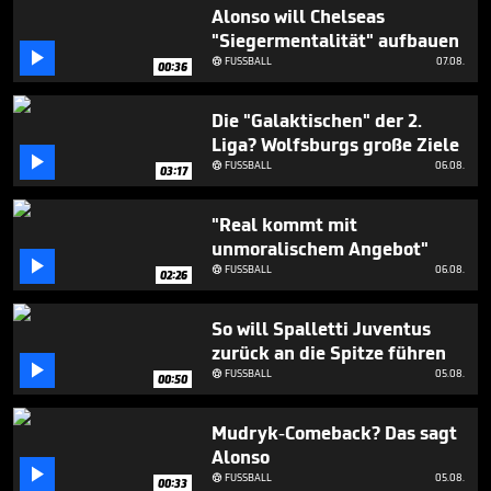
44
Alonso will Chelseas
seconds
"Siegermentalität" aufbauen

FUSSBALL
07.08.

00:36
Die "Galaktischen" der 2.
Liga? Wolfsburgs große Ziele

FUSSBALL
06.08.

03:17
"Real kommt mit
unmoralischem Angebot"

FUSSBALL
06.08.

02:26
So will Spalletti Juventus
zurück an die Spitze führen

FUSSBALL
05.08.

00:50
Mudryk-Comeback? Das sagt
Alonso

FUSSBALL
05.08.

00:33