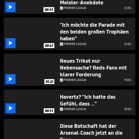
Meister-Anekdote

PREMIER LEAGUE
21.05.
00:33
"Ich möchte die Parade mit
den beiden großen Trophäen
haben"

PREMIER LEAGUE
21.05.
00:47
Neues Trikot nur
Nebensache? Reds-Fans mit
klarer Forderung

PREMIER LEAGUE
19.05.
01:22
Havertz? "Ich hatte das
Gefühl, dass ..."

PREMIER LEAGUE
19.05.
00:31
Diese Botschaft hat der
Arsenal-Coach jetzt an die