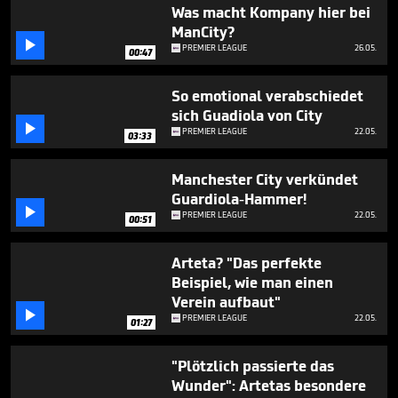
1
Was macht Kompany hier bei
minute,
ManCity?
14

PREMIER LEAGUE
26.05.
seconds
00:47
So emotional verabschiedet
sich Guadiola von City

PREMIER LEAGUE
22.05.
03:33
Manchester City verkündet
Guardiola-Hammer!

PREMIER LEAGUE
22.05.
00:51
Arteta? "Das perfekte
Beispiel, wie man einen
Verein aufbaut"

PREMIER LEAGUE
22.05.
01:27
"Plötzlich passierte das
Wunder": Artetas besondere