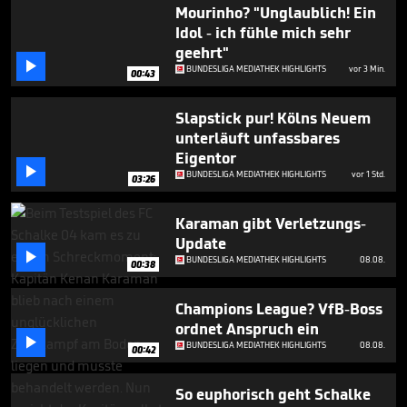
2
Mourinho? "Unglaublich! Ein
minutes,
Idol - ich fühle mich sehr
16
geehrt"
seconds

BUNDESLIGA MEDIATHEK HIGHLIGHTS
vor 3 Min.
00:43
Slapstick pur! Kölns Neuem
unterläuft unfassbares
Eigentor

BUNDESLIGA MEDIATHEK HIGHLIGHTS
vor 1 Std.
03:26
Karaman gibt Verletzungs-
Update

BUNDESLIGA MEDIATHEK HIGHLIGHTS
08.08.
00:38
Champions League? VfB-Boss
ordnet Anspruch ein

BUNDESLIGA MEDIATHEK HIGHLIGHTS
08.08.
00:42
So euphorisch geht Schalke