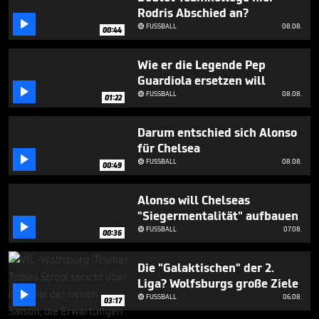
1
Rodris Abschied an?
minute,

FUSSBALL
08.08.

59
00:44
seconds
Wie er die Legende Pep
Guardiola ersetzen will

FUSSBALL
08.08.

01:22
Darum entschied sich Alonso
für Chelsea

FUSSBALL
08.08.

00:49
Alonso will Chelseas
"Siegermentalität" aufbauen

FUSSBALL
07.08.

00:36
Die "Galaktischen" der 2.
Liga? Wolfsburgs große Ziele

FUSSBALL
06.08.

03:17