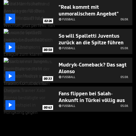
"Real kommt mit
unmoralischem Angebot"

FUSSBALL
06.08.

02:26
So will Spalletti Juventus
zurück an die Spitze führen

FUSSBALL
05.08.

00:50
Mudryk-Comeback? Das sagt
Alonso

FUSSBALL
05.08.

00:33
Fans flippen bei Salah-
Ankunft in Türkei völlig aus

FUSSBALL
05.08.

00:43