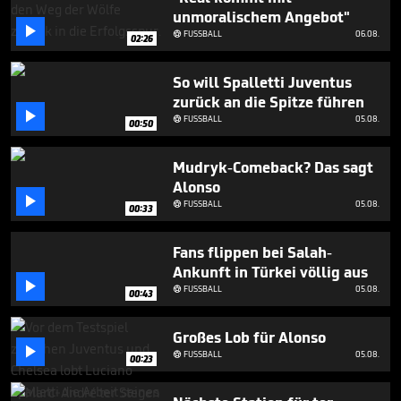
1
unmoralischem Angebot"
minute,

FUSSBALL
06.08.

0
02:26
So will Spalletti Juventus
zurück an die Spitze führen

FUSSBALL
05.08.

00:50
Mudryk-Comeback? Das sagt
Alonso

FUSSBALL
05.08.

00:33
Fans flippen bei Salah-
Ankunft in Türkei völlig aus

FUSSBALL
05.08.

00:43
Großes Lob für Alonso

FUSSBALL
05.08.

00:23