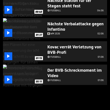
Nächste Station für ter
Stegen steht fest

FUSSBALL
04.08.

00:40
Nächste Verbalattacke gegen
Infantino

WM 2026
02.08.
01:37
Kovac verrät Verletzung von
BVB-Profi

FUSSBALL
01.08.

01:15
Der BVB-Schreckmoment im
Video

FUSSBALL
01.08.

05:11