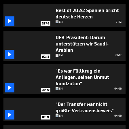
2
minutes,
Best of 2024: Spanien bricht
45
deutsche Herzen
seconds

EM
31.12.
02:46
DFB-Präsident: Darum
unterstützen wir Saudi-
Arabien

EM
06.12.
02:13
"Es war Füllkrug ein
Anliegen, seinen Unmut
kundzutun"

EM
04.09.
02:27
"Der Transfer war nicht
größte Vertrauensbeweis"

EM
04.09.
03:21