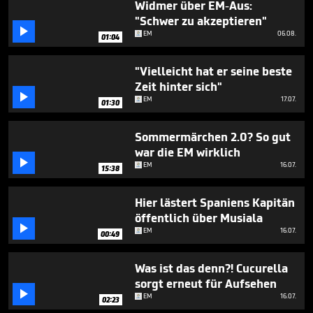
Widmer über EM-Aus:
"Schwer zu akzeptieren"

EM
06.08.
01:04
"Vielleicht hat er seine beste
Zeit hinter sich"

EM
17.07.
01:30
Sommermärchen 2.0? So gut
war die EM wirklich

EM
16.07.
15:38
Hier lästert Spaniens Kapitän
öffentlich über Musiala

EM
16.07.
00:49
Was ist das denn?! Cucurella
sorgt erneut für Aufsehen

EM
16.07.
02:23