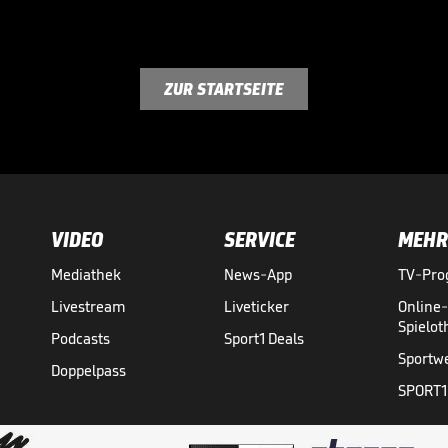
ZUR STARTSEITE
VIDEO
SERVICE
MEHR
Mediathek
News-App
TV-Pr
Livestream
Liveticker
Online
Spielo
Podcasts
Sport1 Deals
Sportw
Doppelpass
SPORT1