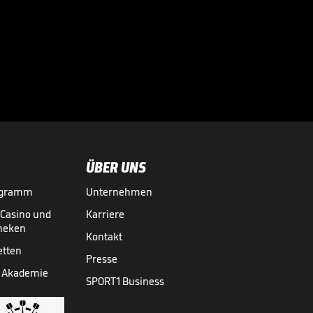
Wahnsinn

VIDEO NEWS
28.07.
00:46
ÜBER UNS
ogramm
Unternehmen
-Casino und
Karriere
theken
Kontakt
etten
Presse
 Akademie
SPORT1 Business