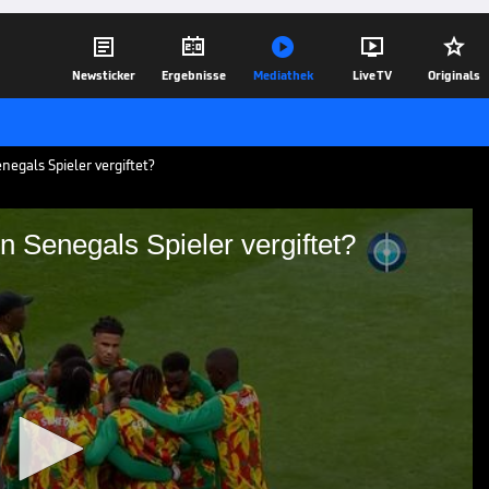





Newsticker
Ergebnisse
Mediathek
Live TV
Originals
egals Spieler vergiftet?
 Senegals Spieler vergiftet?
! Wurden Senegals Spieler
cht über das Skandal-Finale gegen
üblen Verdacht.
23.01.26