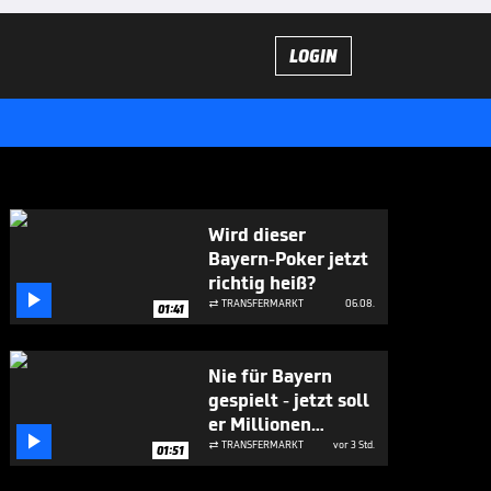
LOGIN
Wird dieser
Bayern-Poker jetzt
richtig heiß?

TRANSFERMARKT
06.08.

01:41
Nie für Bayern
gespielt - jetzt soll
er Millionen

bringen
TRANSFERMARKT
vor 3 Std.

01:51