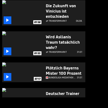
Die Zukunft von
Vinícius ist
entschieden

TRANSFERMARKT
06.08.

01:58
Wird Asllanis
Traum tatsächlich
wahr?

TRANSFERMARKT
31.07.

01:55
Plötzlich Bayerns
Mister 100 Prozent

BUNDESLIGA MEDIATHEK HIGHLIGHTS
31.07.
07:17
Deutscher Trainer
wohl im Anflug auf
Woltemade-Klub