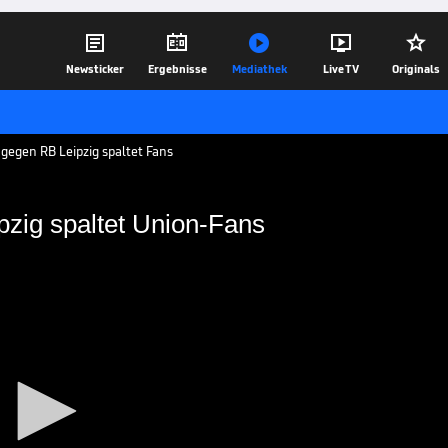





Newsticker
Ergebnisse
Mediathek
Live TV
Originals
gegen RB Leipzig spaltet Fans
zig spaltet Union-Fans
gen Leipzig spaltet
gen RB Leipzig planen die Ultras von
ütigen Stimmungsboykott - und spalten