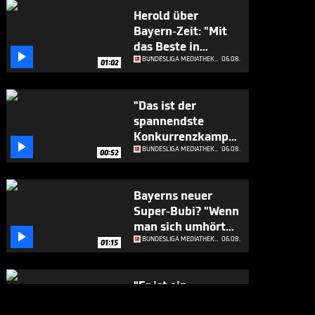
Herold über
Bayern-Zeit: "Mit
das Beste in

Europa"
BUNDESLIGA MEDIATHEK HIGHLIGHTS
06.08.
01:02
"Das ist der
spannendste
Konkurrenzkampf

beim FC Bayern"
BUNDESLIGA MEDIATHEK HIGHLIGHTS
06.08.
00:52
Bayerns neuer
Super-Bubi? "Wenn
man sich umhört

..."
BUNDESLIGA MEDIATHEK HIGHLIGHTS
06.08.
01:15
"Er ist ein
Geschenk für die