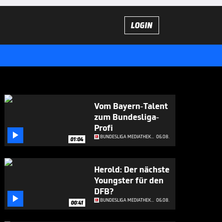
LOGIN
Vom Bayern-Talent
zum Bundesliga-
Profi

BUNDESLIGA MEDIATHEK HIGHLIGHTS
06.08.
01:04
Herold: Der nächste
Youngster für den
DFB?

BUNDESLIGA MEDIATHEK HIGHLIGHTS
06.08.
00:41