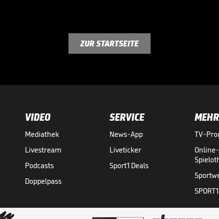
ZUR STARTSEITE
VIDEO
SERVICE
MEHR
Mediathek
News-App
TV-Pr
Livestream
Liveticker
Online
Spielo
Podcasts
Sport1 Deals
Sportw
Doppelpass
SPORT1