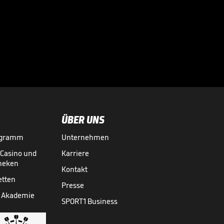
Sportdirektor
spricht Machtwort
bei BVB-Star

BUNDESLIGA MEDIATHEK HIGHLIGHTS
06.08.
00:34
ÜBER UNS
ogramm
Unternehmen
-Casino und
Karriere
theken
Kontakt
etten
Presse
 Akademie
SPORT1 Business