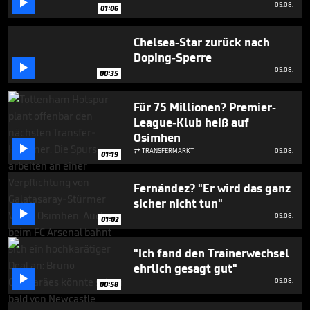

seconds
05.08.
01:06
Chelsea-Star zurück nach
Doping-Sperre

05.08.
00:35
Für 75 Millionen? Premier-
League-Klub heiß auf
Osimhen

TRANSFERMARKT
05.08.

01:19
Fernández? "Er wird das ganz
sicher nicht tun"

05.08.
01:02
"Ich fand den Trainerwechsel
ehrlich gesagt gut"

05.08.
00:58