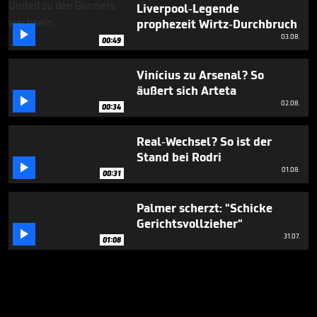
Liverpool-Legende
prophezeit Wirtz-Durchbruch

03.08.
00:49
Vinícius zu Arsenal? So
äußert sich Arteta

02.08.
00:34
Real-Wechsel? So ist der
Stand bei Rodri

01.08.
00:31
Palmer scherzt: "Schicke
Gerichtsvollzieher"

31.07.
01:08