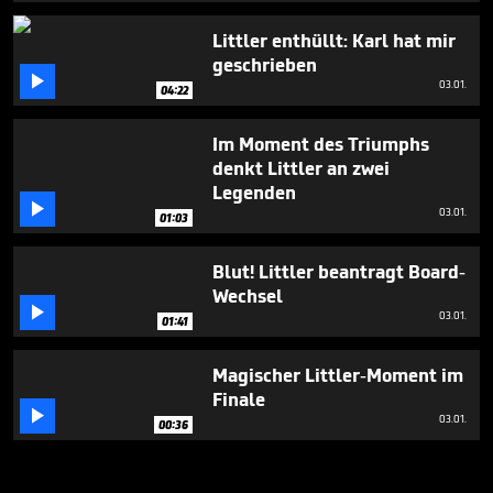
Littler enthüllt: Karl hat mir
geschrieben

03.01.
04:22
Im Moment des Triumphs
denkt Littler an zwei
Legenden

03.01.
01:03
Blut! Littler beantragt Board-
Wechsel

03.01.
01:41
Magischer Littler-Moment im
Finale

03.01.
00:36