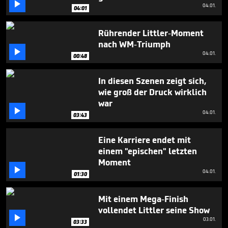

minute,
04.01.
04:01
57
seconds
Rührender Littler-Moment
nach WM-Triumph

04.01.
00:48
In diesen Szenen zeigt sich,
wie groß der Druck wirklich
war

04.01.
03:43
Eine Karriere endet mit
einem "epischen" letzten
Moment

04.01.
01:30
Mit einem Mega-Finish
vollendet Littler seine Show

03.01.
03:33