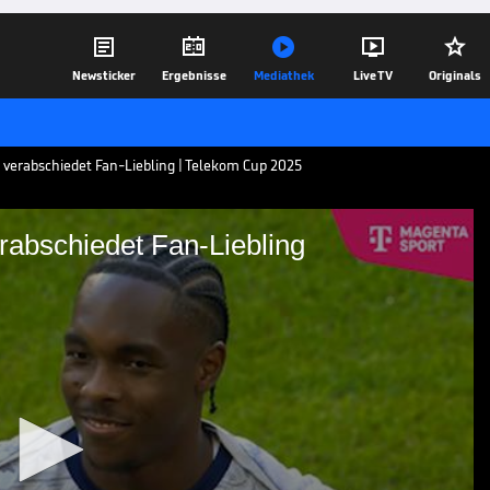





Newsticker
Ergebnisse
Mediathek
Live TV
Originals
verabschiedet Fan-Liebling | Telekom Cup 2025
rabschiedet Fan-Liebling
ayern verabschiedet Fan-
 Mathys Tel im Bayern-Trikot. Trotzdem
le Sympathien bei den Fans, wie man im
ören konnte. Der Telekom Cup 2025 live
.