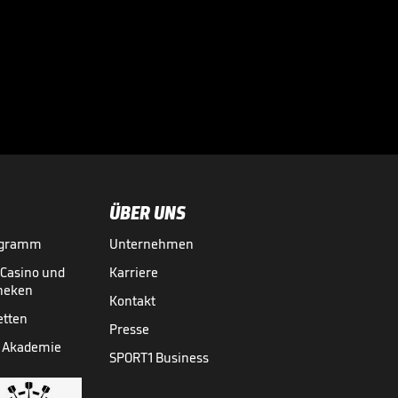
Sportdirektor
spricht Machtwort
bei BVB-Star

BUNDESLIGA MEDIATHEK HIGHLIGHTS
vor 12 Std.
00:34
ÜBER UNS
ogramm
Unternehmen
-Casino und
Karriere
theken
Kontakt
etten
Presse
 Akademie
SPORT1 Business