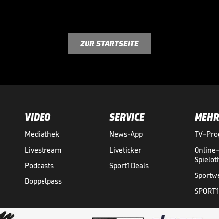
ZUR STARTSEITE
VIDEO
SERVICE
MEHR
Mediathek
News-App
TV-Pr
Livestream
Liveticker
Online
Spielo
Podcasts
Sport1 Deals
Sportw
Doppelpass
SPORT1