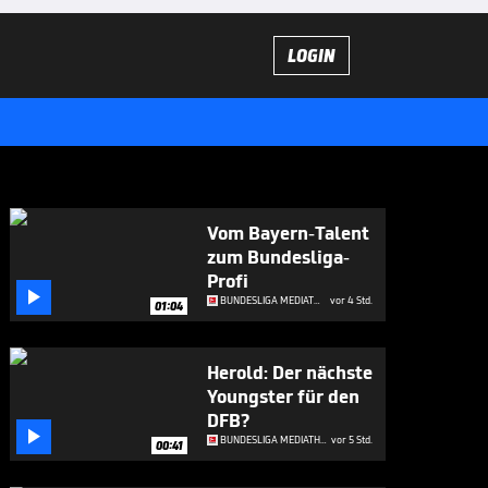
LOGIN
Vom Bayern-Talent
zum Bundesliga-
Profi

BUNDESLIGA MEDIATHEK HIGHLIGHTS
vor 4 Std.
01:04
Herold: Der nächste
Youngster für den
DFB?

BUNDESLIGA MEDIATHEK HIGHLIGHTS
vor 5 Std.
00:41