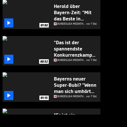
Herold über
Bayern-Zeit: "Mit
das Beste in

Europa"
BUNDESLIGA MEDIATHEK HIGHLIGHTS
vor 7 Std.
01:02
"Das ist der
spannendste
Konkurrenzkampf

beim FC Bayern"
BUNDESLIGA MEDIATHEK HIGHLIGHTS
vor 7 Std.
00:52
Bayerns neuer
Super-Bubi? "Wenn
man sich umhört

..."
BUNDESLIGA MEDIATHEK HIGHLIGHTS
vor 7 Std.
01:15
"Er ist ein
Geschenk für die