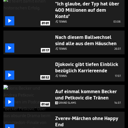
seconds
"Ich glaube, der Typ hat über
400 Millionen auf dem
Konto"

TENNIS
03.08.

01:01
Nach diesem Ballwechsel
sind alle aus dem Häuschen

TENNIS
26.07.

01:17
Djokovic gibt tiefen Einblick
bezüglich Karriereende

TENNIS
17.07.

00:52
Auf einmal kommen Becker
und Petkovic die Tränen

GRAND SLAMS
14.07.
01:46
Zverev-Märchen ohne Happy
End