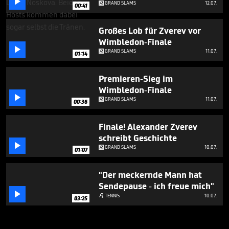

GRAND SLAMS
12.07.
00:41
Großes Lob für Zverev vor
Wimbledon-Finale

GRAND SLAMS
11.07.
01:14
Premieren-Sieg im
Wimbledon-Finale

GRAND SLAMS
11.07.
00:36
Finale! Alexander Zverev
schreibt Geschichte

GRAND SLAMS
10.07.
01:07
"Der meckernde Mann hat
Sendepause - ich freue mich"

TENNIS
10.07.

03:25