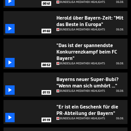

minute,
BUNDESLIGA MEDIATHEK HIGHLIGHTS
06.08.
00:41
2
seconds
Herold über Bayern-Zeit: "Mit
das Beste in Europa"

BUNDESLIGA MEDIATHEK HIGHLIGHTS
06.08.
01:02
"Das ist der spannendste
Konkurrenzkampf beim FC
Bayern"

BUNDESLIGA MEDIATHEK HIGHLIGHTS
06.08.
00:52
Bayerns neuer Super-Bubi?
"Wenn man sich umhört ..."

BUNDESLIGA MEDIATHEK HIGHLIGHTS
06.08.
01:15
"Er ist ein Geschenk für die
PR-Abteilung der Bayern"

BUNDESLIGA MEDIATHEK HIGHLIGHTS
06.08.
01:19