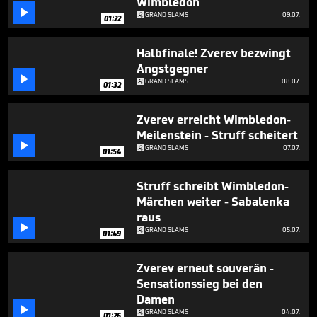
Wimbledon

GRAND SLAMS
09.07.
01:22
Halbfinale! Zverev bezwingt
Angstgegner

GRAND SLAMS
08.07.
01:32
Zverev erreicht Wimbledon-
Meilenstein - Struff scheitert

GRAND SLAMS
07.07.
01:54
Struff schreibt Wimbledon-
Märchen weiter - Sabalenka
raus

GRAND SLAMS
05.07.
01:49
Zverev erneut souverän -
Sensationssieg bei den
Damen

GRAND SLAMS
04.07.
01:26