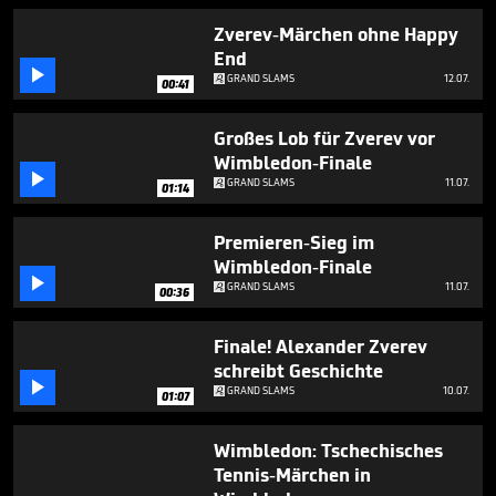
minute,
19
Zverev-Märchen ohne Happy
seconds
End

GRAND SLAMS
12.07.
00:41
Großes Lob für Zverev vor
Wimbledon-Finale

GRAND SLAMS
11.07.
01:14
Premieren-Sieg im
Wimbledon-Finale

GRAND SLAMS
11.07.
00:36
Finale! Alexander Zverev
schreibt Geschichte

GRAND SLAMS
10.07.
01:07
Wimbledon: Tschechisches
Tennis-Märchen in