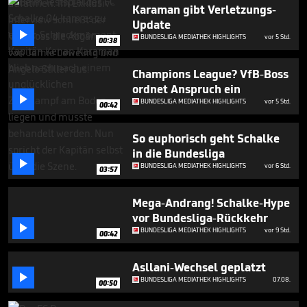
56
Karaman gibt Verletzungs-
seconds
Update

BUNDESLIGA MEDIATHEK HIGHLIGHTS
vor 5 Std.
00:38
Champions League? VfB-Boss
ordnet Anspruch ein

BUNDESLIGA MEDIATHEK HIGHLIGHTS
vor 5 Std.
00:42
So euphorisch geht Schalke
in die Bundesliga

BUNDESLIGA MEDIATHEK HIGHLIGHTS
vor 6 Std.
03:57
Mega-Andrang! Schalke-Hype
vor Bundesliga-Rückkehr

BUNDESLIGA MEDIATHEK HIGHLIGHTS
vor 9 Std.
00:42
Asllani-Wechsel geplatzt

BUNDESLIGA MEDIATHEK HIGHLIGHTS
07.08.
00:50