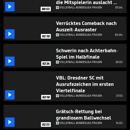
die Mitspielerin auslacht ...
3

minutes,
VOLLEYBALL-BUNDESLIGA FRAUEN
05.04.
00:53
25
seconds
Verrücktes Comeback nach
Auszeit-Ausraster

VOLLEYBALL-BUNDESLIGA FRAUEN
04.04.
03:10
Schwerin nach Achterbahn-
Spiel im Halbfinale

VOLLEYBALL-BUNDESLIGA FRAUEN
28.03.
02:24
VBL: Dresdner SC mit
Ausrufezeichen im ersten
Viertelfinale

VOLLEYBALL-BUNDESLIGA FRAUEN
21.03.
02:18
Grätsch-Rettung bei
grandiosem Ballwechsel

VOLLEYBALL-BUNDESLIGA FRAUEN
14.03.
02:33