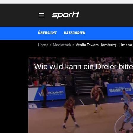

ÜBERSICHT
KATEGORIEN
Home
>
Mediathek
>
Veolia Towers Hamburg - Umana R
Wie wild kann ein Dreier bitte
Wie wild kann ein Drei
Die Veolia Towers Hamburg habe
Stand. Das gilt auch gegen Umana
schier unmögliche Würfe versen