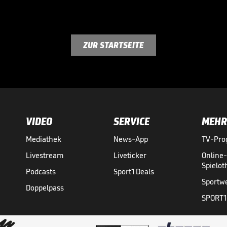
ZUR STARTSEITE
VIDEO
SERVICE
MEHR
Mediathek
News-App
TV-Pr
Livestream
Liveticker
Online
Spielo
Podcasts
Sport1 Deals
Sportw
Doppelpass
SPORT1