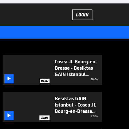
LOGIN
Cosea JL Bourg-en-
Bresse - Besiktas
GAIN Istanbul

(Highlights)
28.04.
04:07
Besiktas GAIN
Istanbul - Cosea JL
Bourg-en-Bresse

(Highlights)
22.04.
04:08