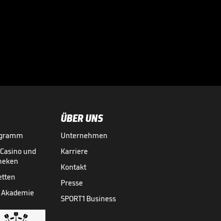
Cosea JL Bourg-en-
Bresse -
ratiopharm ulm

(Highlights)
28.01.
04:08
ÜBER UNS
ogramm
Unternehmen
-Casino und
Karriere
theken
Kontakt
etten
Presse
 Akademie
SPORT1 Business