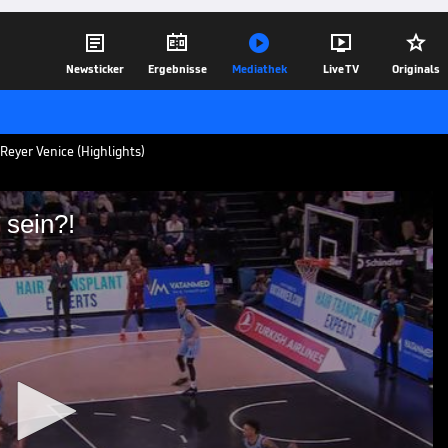





Newsticker
Ergebnisse
Mediathek
Live TV
Originals
eyer Venice (Highlights)
 sein?!
er bitte sein?!
n im EuroCup weiterhin einen schweren
 Reyer Venice - zumal die Italiener teils
ken.
09.01.25