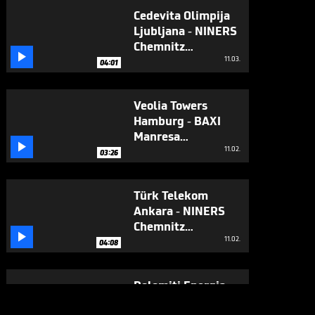
Cedevita Olimpija
Ljubljana - NINERS
Chemnitz

(Highlights)
11.03.
04:01
Veolia Towers
Hamburg - BAXI
Manresa

(Highlights)
11.02.
03:26
Türk Telekom
Ankara - NINERS
Chemnitz

(Highlights)
11.02.
04:08
Dolomiti Energia
Trento -