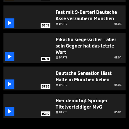
Fast mit 9-Darter! Deutsche
Asse verzaubern München

DARTS
05.04.

04:18
Pikachu siegessicher - aber
sein Gegner hat das letzte
Wort

DARTS
05.04.

04:11
Deutsche Sensation lässt
Halle in München beben

DARTS
05.04.

01:34
Hier demütigt Springer
Titelverteidiger MvG

DARTS
05.04.

02:10