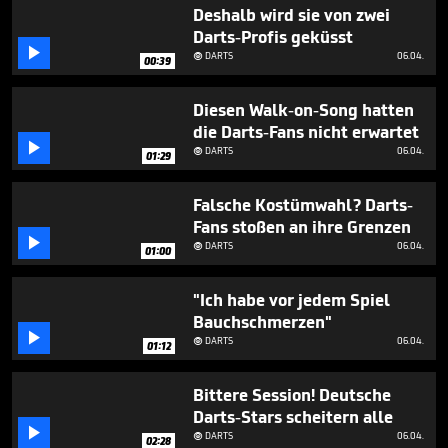
2
Deshalb wird sie von zwei
minutes,
Darts-Profis geküsst
6

seconds
DARTS
06.04.

00:39
Diesen Walk-on-Song hatten
die Darts-Fans nicht erwartet

DARTS
06.04.

01:29
Falsche Kostümwahl? Darts-
Fans stoßen an ihre Grenzen

DARTS
06.04.

01:00
"Ich habe vor jedem Spiel
Bauchschmerzen"

DARTS
06.04.

01:12
Bittere Session! Deutsche
Darts-Stars scheitern alle

DARTS
06.04.

02:28