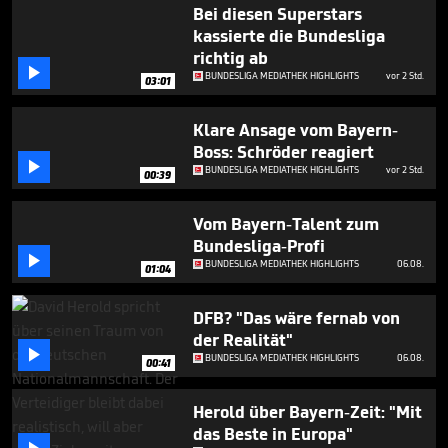
1
Bei diesen Superstars
minute,
kassierte die Bundesliga
4
richtig ab
seconds

BUNDESLIGA MEDIATHEK HIGHLIGHTS
vor 2 Std.
03:01
Klare Ansage vom Bayern-
Boss: Schröder reagiert

BUNDESLIGA MEDIATHEK HIGHLIGHTS
vor 2 Std.
00:39
Vom Bayern-Talent zum
Bundesliga-Profi

BUNDESLIGA MEDIATHEK HIGHLIGHTS
06.08.
01:04
DFB? "Das wäre fernab von
der Realität"

BUNDESLIGA MEDIATHEK HIGHLIGHTS
06.08.
00:41
Herold über Bayern-Zeit: "Mit
das Beste in Europa"