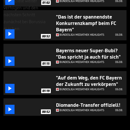

BUNDESLIGA MEDIATHEK HIGHLIGHTS
06.08.
01:02
"Das ist der spannendste
Konkurrenzkampf beim FC
Bayern"

BUNDESLIGA MEDIATHEK HIGHLIGHTS
06.08.
00:52
Bayerns neuer Super-Bubi?
"Das spricht ja auch für sich"

BUNDESLIGA MEDIATHEK HIGHLIGHTS
06.08.
01:15
"Auf dem Weg, den FC Bayern
der Zukunft zu verkörpern"

BUNDESLIGA MEDIATHEK HIGHLIGHTS
06.08.
01:19
Diomande-Transfer offiziell!

BUNDESLIGA MEDIATHEK HIGHLIGHTS
06.08.
00:52