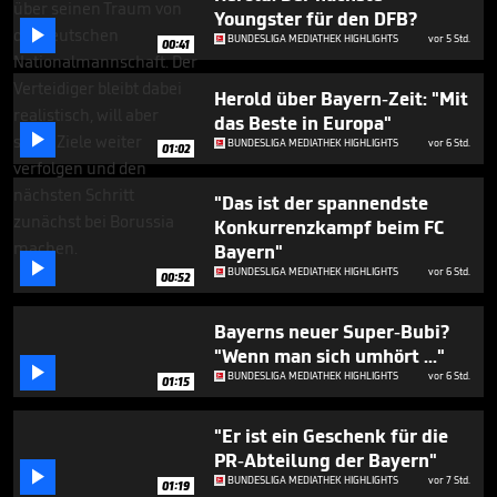
seconds
Youngster für den DFB?

BUNDESLIGA MEDIATHEK HIGHLIGHTS
vor 5 Std.
00:41
Herold über Bayern-Zeit: "Mit
das Beste in Europa"

BUNDESLIGA MEDIATHEK HIGHLIGHTS
vor 6 Std.
01:02
"Das ist der spannendste
Konkurrenzkampf beim FC
Bayern"

BUNDESLIGA MEDIATHEK HIGHLIGHTS
vor 6 Std.
00:52
Bayerns neuer Super-Bubi?
"Wenn man sich umhört ..."

BUNDESLIGA MEDIATHEK HIGHLIGHTS
vor 6 Std.
01:15
"Er ist ein Geschenk für die
PR-Abteilung der Bayern"

BUNDESLIGA MEDIATHEK HIGHLIGHTS
vor 7 Std.
01:19