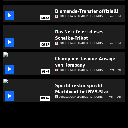
Diomande-Transfer offiziell!

BUNDESLIGA MEDIATHEK HIGHLIGHTS
vor 8 Std.
00:52
Das Netz feiert dieses
Schalke-Trikot

BUNDESLIGA MEDIATHEK HIGHLIGHTS
vor 8 Std.
00:57
Champions-League-Ansage
von Kompany

BUNDESLIGA MEDIATHEK HIGHLIGHTS
vor 9 Std.
01:41
Sportdirektor spricht
Machtwort bei BVB-Star

BUNDESLIGA MEDIATHEK HIGHLIGHTS
vor 11 Std.
00:34