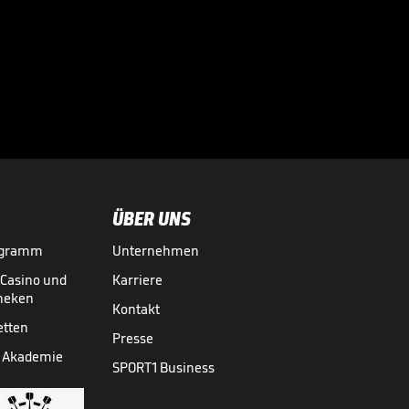
Große Worte nach
Final-Drama!

CHAMPIONS LEAGUE
30.05.
00:43
ÜBER UNS
ogramm
Unternehmen
-Casino und
Karriere
theken
Kontakt
etten
Presse
 Akademie
SPORT1 Business