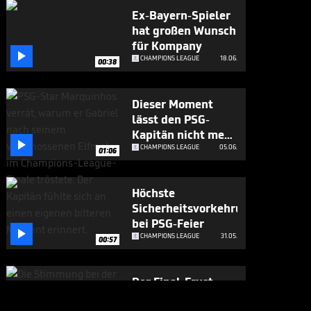
Ex-Bayern-Spieler
hat großen Wunsch
für Kompany

CHAMPIONS LEAGUE
18.06.
00:38
Dieser Moment
lässt den PSG-
Kapitän nicht mehr

los
CHAMPIONS LEAGUE
05.06.
01:06
Höchste
Sicherheitsvorkehrungen
bei PSG-Feier

CHAMPIONS LEAGUE
31.05.
00:57
Der Final-Frust
richtet sich auch an