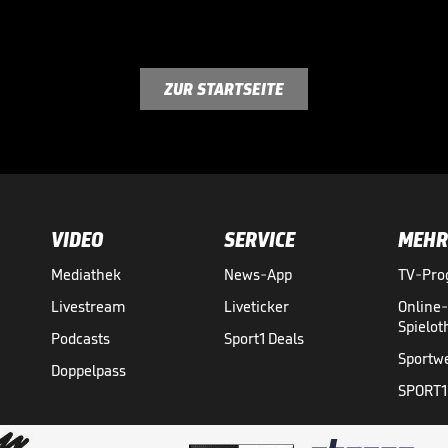
ZUR STARTSEITE
VIDEO
SERVICE
MEHR
Mediathek
News-App
TV-Pr
Livestream
Liveticker
Online
Spielo
Podcasts
Sport1 Deals
Sportw
Doppelpass
SPORT1