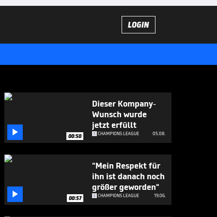
LOGIN
Dieser Kompany-
Wunsch wurde
jetzt erfüllt

CHAMPIONS LEAGUE
05.08.
00:50
"Mein Respekt für
ihn ist danach noch
größer geworden"

CHAMPIONS LEAGUE
19.06.
00:57