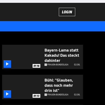
LOGIN
Bayern-Lama statt
Kakadu! Das steckt
dahinter

FRAUEN-BUNDESLIGA
02.06.
01:16
Bühl: "Glauben,
dass noch mehr
drin ist"

FRAUEN-BUNDESLIGA
02.06.
01:13