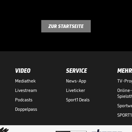
ZUR STARTSEITE
VIDEO
SERVICE
MEHR
Mediathek
News-App
TV-Pr
Livestream
Liveticker
Online
Spielo
Podcasts
Sport1 Deals
Sportw
Doppelpass
SPORT1