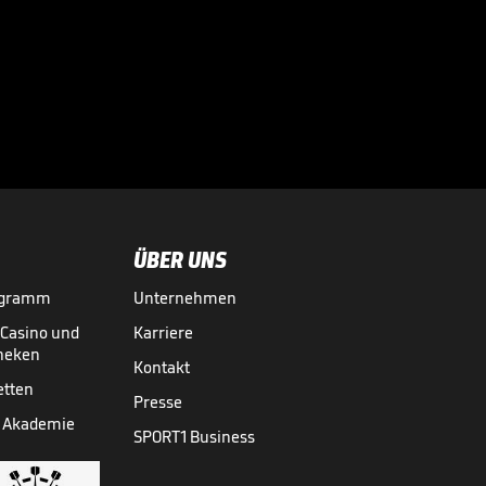
Keeperin patzt
grob - Freigang
nutzt es herrlich

aus
FRAUEN-BUNDESLIGA
04.05.
02:34
ÜBER UNS
ogramm
Unternehmen
-Casino und
Karriere
theken
Kontakt
etten
Presse
 Akademie
SPORT1 Business