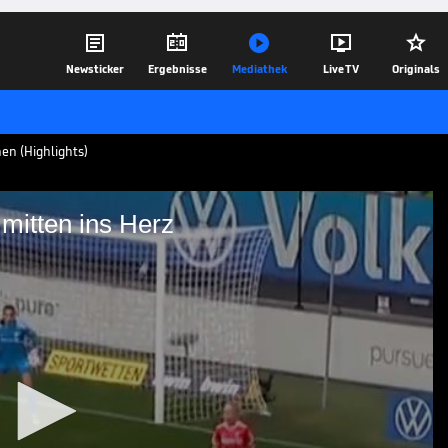





Newsticker
Ergebnisse
Mediathek
Live TV
Originals
en (Highlights)
 mitten ins Herz
t Bayern mitten ins Herz
yern München sind die zwei Spitzenteam
en Duell konnte sich erneut der VfL
 von Svenja Huth, durchsetzen.
23.10.22