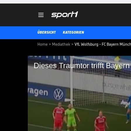

ÜBERSICHT
KATEGORIEN
Home
>
Mediathek
>
VfL Wolfsburg - FC Bayern Münch
Dieses Traumtor trifft Bayern
Dieses Traumtor triff
Der VfL Wolfsburg und der FC Ba
der Frauen-Bundesliga. Im direkt
Wolfsburg, dank eines Traumtors
FRAUEN-BUNDESLIGA