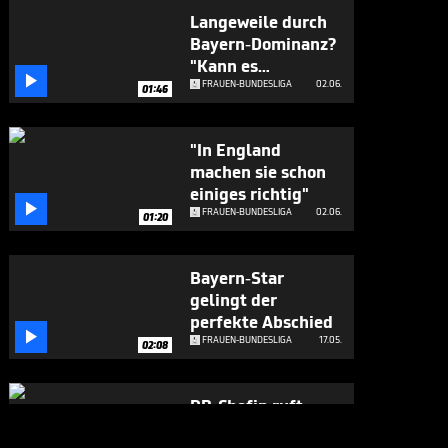
Langeweile durch
Bayern-Dominanz?
"Kann es

verstehen"
FRAUEN-BUNDESLIGA
02.06.
01:46
"In England
machen sie schon
einiges richtig"

FRAUEN-BUNDESLIGA
02.06.
01:20
Bayern-Star
gelingt der
perfekte Abschied

FRAUEN-BUNDESLIGA
17.05.
02:08
RB-Chefin ruft
ambitioniertes Ziel