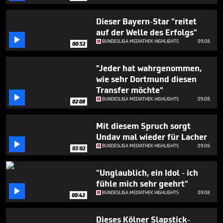
minute,
47
seconds
Dieser Bayern-Star "reitet
auf der Welle des Erfolgs"

BUNDESLIGA MEDIATHEK HIGHLIGHTS
09.08.
00:52
"Jeder hat wahrgenommen,
wie sehr Dortmund diesen
Transfer möchte"

BUNDESLIGA MEDIATHEK HIGHLIGHTS
09.08.
02:08
Mit diesem Spruch sorgt
Undav mal wieder für Lacher

BUNDESLIGA MEDIATHEK HIGHLIGHTS
09.08.
03:02
"Unglaublich, ein Idol - ich
fühle mich sehr geehrt"

BUNDESLIGA MEDIATHEK HIGHLIGHTS
09.08.
00:43
Dieses Kölner Slapstick-