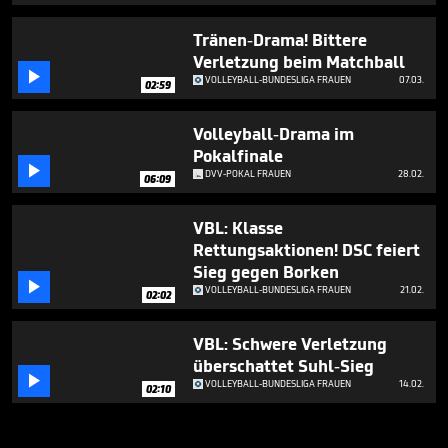
Tränen-Drama! Bittere
Verletzung beim Matchball

VOLLEYBALL-BUNDESLIGA FRAUEN
07.03.
02:59
Volleyball-Drama im
Pokalfinale

DVV-POKAL FRAUEN
28.02.
06:09
VBL: Klasse
Rettungsaktionen! DSC feiert
Sieg gegen Borken

VOLLEYBALL-BUNDESLIGA FRAUEN
21.02.
02:02
VBL: Schwere Verletzung
überschattet Suhl-Sieg

VOLLEYBALL-BUNDESLIGA FRAUEN
14.02.
02:10