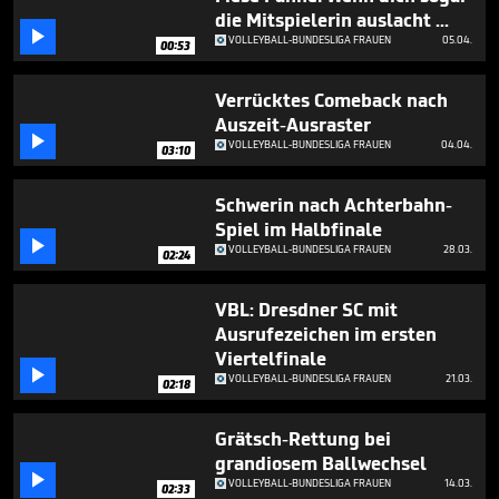
2
die Mitspielerin auslacht ...
minutes,

VOLLEYBALL-BUNDESLIGA FRAUEN
05.04.
29
00:53
seconds
Verrücktes Comeback nach
Auszeit-Ausraster

VOLLEYBALL-BUNDESLIGA FRAUEN
04.04.
03:10
Schwerin nach Achterbahn-
Spiel im Halbfinale

VOLLEYBALL-BUNDESLIGA FRAUEN
28.03.
02:24
VBL: Dresdner SC mit
Ausrufezeichen im ersten
Viertelfinale

VOLLEYBALL-BUNDESLIGA FRAUEN
21.03.
02:18
Grätsch-Rettung bei
grandiosem Ballwechsel

VOLLEYBALL-BUNDESLIGA FRAUEN
14.03.
02:33