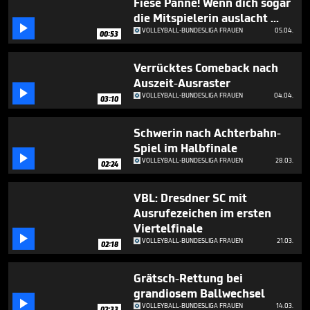
Fiese Panne! Wenn dich sogar
4
die Mitspielerin auslacht ...
minutes,

13
VOLLEYBALL-BUNDESLIGA FRAUEN
05.04.
00:53
seconds
Verrücktes Comeback nach
Auszeit-Ausraster

VOLLEYBALL-BUNDESLIGA FRAUEN
04.04.
03:10
Schwerin nach Achterbahn-
Spiel im Halbfinale

VOLLEYBALL-BUNDESLIGA FRAUEN
28.03.
02:24
VBL: Dresdner SC mit
Ausrufezeichen im ersten
Viertelfinale

VOLLEYBALL-BUNDESLIGA FRAUEN
21.03.
02:18
Grätsch-Rettung bei
grandiosem Ballwechsel

VOLLEYBALL-BUNDESLIGA FRAUEN
14.03.
02:33