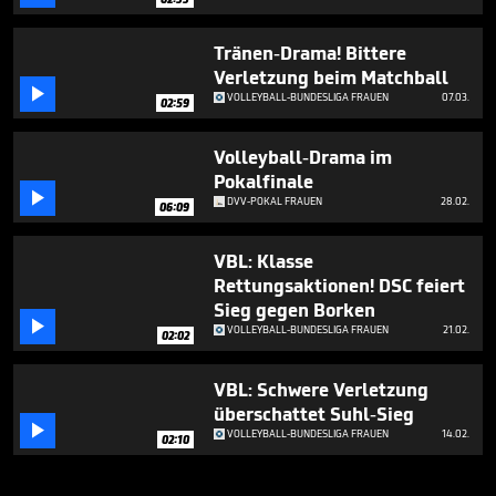
Tränen-Drama! Bittere
Verletzung beim Matchball

VOLLEYBALL-BUNDESLIGA FRAUEN
07.03.
02:59
Volleyball-Drama im
Pokalfinale

DVV-POKAL FRAUEN
28.02.
06:09
VBL: Klasse
Rettungsaktionen! DSC feiert
Sieg gegen Borken

VOLLEYBALL-BUNDESLIGA FRAUEN
21.02.
02:02
VBL: Schwere Verletzung
überschattet Suhl-Sieg

VOLLEYBALL-BUNDESLIGA FRAUEN
14.02.
02:10